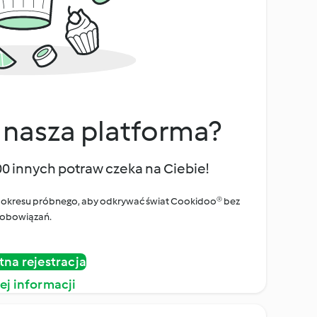
 nasza platforma?
00 innych potraw czeka na Ciebie!
ego okresu próbnego, aby odkrywać świat Cookidoo® bez
obowiązań.
tna rejestracja
ej informacji