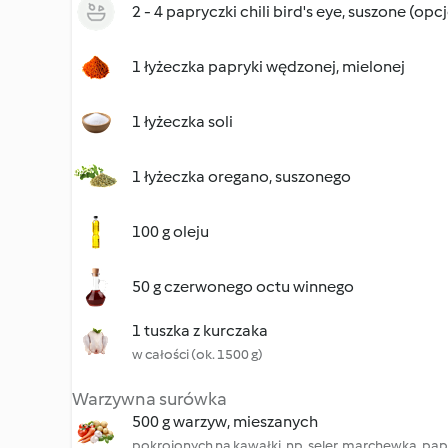
2 - 4 papryczki chili bird's eye, suszone (opc
1 łyżeczka papryki wędzonej, mielonej
1 łyżeczka soli
1 łyżeczka oregano, suszonego
100 g oleju
50 g czerwonego octu winnego
1 tuszka z kurczaka
w całości (ok. 1500 g)
Warzywna surówka
500 g warzyw, mieszanych
pokrojonych na kawałki, np. seler, marchewka, pap