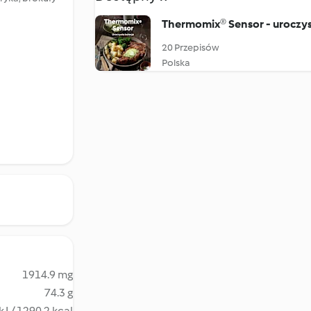
Thermomix® Sensor - uroczys
20 Przepisów
Polska
1914.9 mg
74.3 g
kJ / 1290.2 kcal