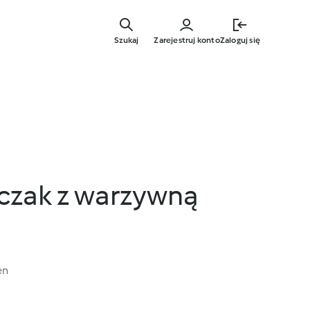
Przejdź
do
Szukaj
Zarejestruj konto
Zaloguj się
głównej
treści
rczak z warzywną
en