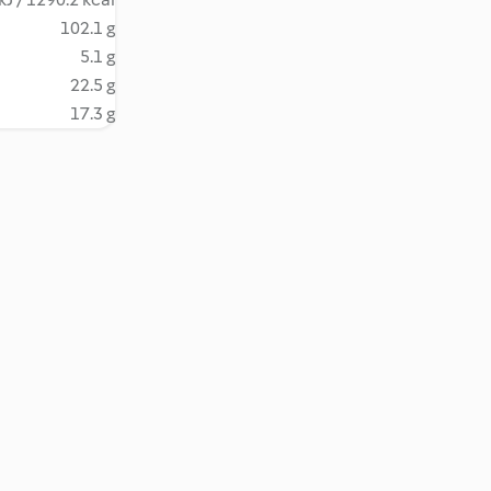
102.1 g
5.1 g
22.5 g
17.3 g