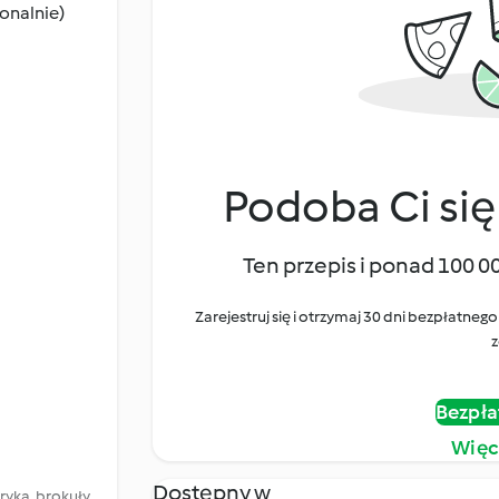
jonalnie)
Podoba Ci się
Ten przepis i ponad 100 0
Zarejestruj się i otrzymaj 30 dni bezpłatn
z
Bezpła
Więc
Dostępny w
ryka, brokuły