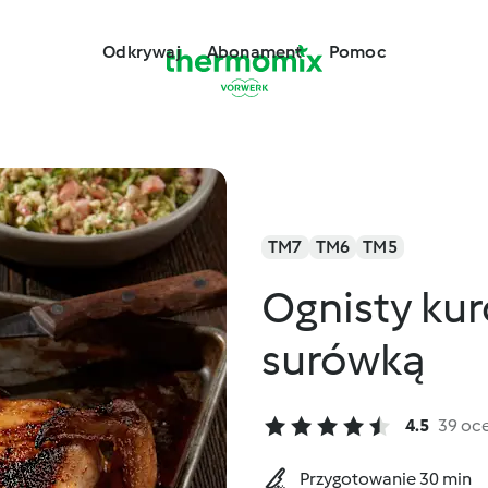
Odkrywaj
Abonament
Pomoc
TM7
TM6
TM5
Ognisty ku
surówką
4.5
39 oc
Przygotowanie 30 min