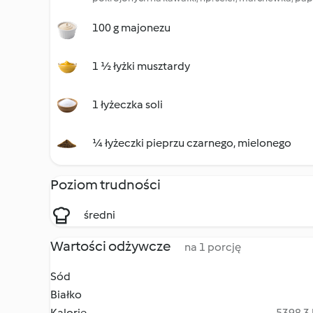
100 g majonezu
1 ½ łyżki musztardy
1 łyżeczka soli
¼ łyżeczki pieprzu czarnego, mielonego
Poziom trudności
średni
Wartości odżywcze
na 1 porcję
Sód
Białko
Kalorie
5398.3 