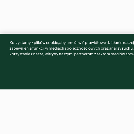
Korzystamy z plików cookie, aby umożliwić prawidłowe działanie naszej w
Może spodoba Ci się również...
zapewnienia funkcji w mediach społecznościowych oraz analizy ruchu
korzystania z naszej witryny naszymi partnerom z sektora mediów spo