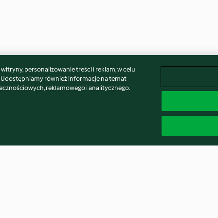
itryny, personalizowanie treści i reklam, w celu
. Udostępniamy również informacje na temat
łecznościowych, reklamowego i analitycznego.