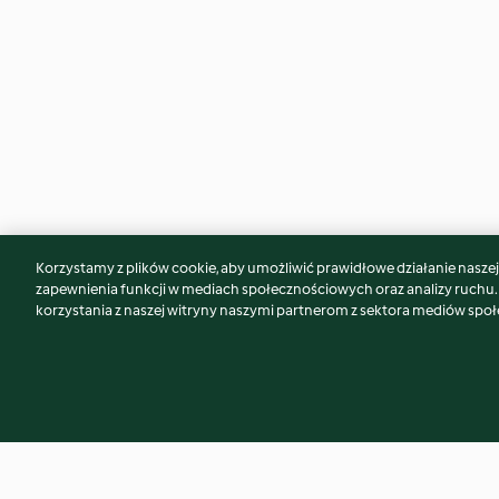
Korzystamy z plików cookie, aby umożliwić prawidłowe działanie naszej w
Może spodoba Ci się również...
zapewnienia funkcji w mediach społecznościowych oraz analizy ruchu
korzystania z naszej witryny naszymi partnerom z sektora mediów spo