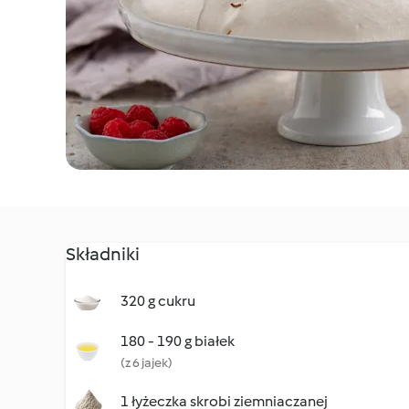
Składniki
320 g cukru
180 - 190 g białek
(z 6 jajek)
1 łyżeczka skrobi ziemniaczanej