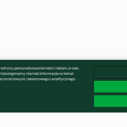
itryny, personalizowanie treści i reklam, w celu
. Udostępniamy również informacje na temat
łecznościowych, reklamowego i analitycznego.