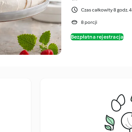
Czas całkowity 8 godz. 
8 porcji
Bezpłatna rejestracja