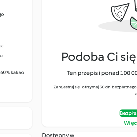
go
ki
Podoba Ci się
so
Ten przepis i ponad 100 0
. 60% kakao
Zarejestruj się i otrzymaj 30 dni bezpłatn
z
Bezpła
Więc
Dostępny w