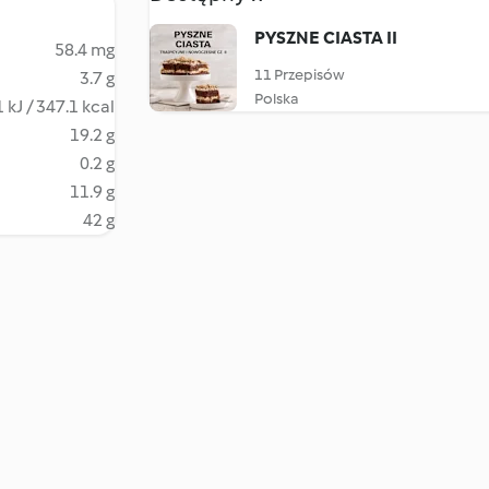
PYSZNE CIASTA II
58.4 mg
11 Przepisów
3.7 g
Polska
 kJ / 347.1 kcal
19.2 g
0.2 g
11.9 g
42 g