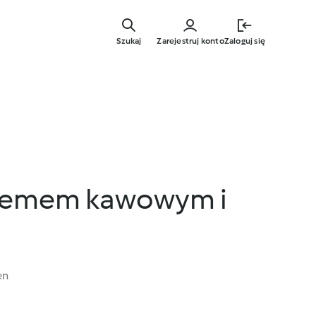
Przejdź
do
Szukaj
Zarejestruj konto
Zaloguj się
głównej
treści
kremem kawowym i
en