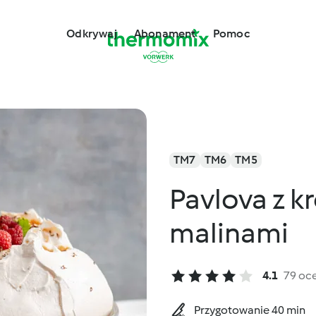
Odkrywaj
Abonament
Pomoc
TM7
TM6
TM5
Pavlova z 
malinami
4.1
79 oc
Przygotowanie 40 min