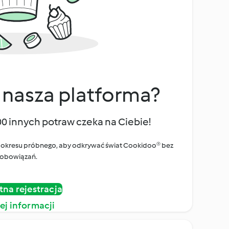
 nasza platforma?
00 innych potraw czeka na Ciebie!
ego okresu próbnego, aby odkrywać świat Cookidoo® bez
obowiązań.
tna rejestracja
ej informacji