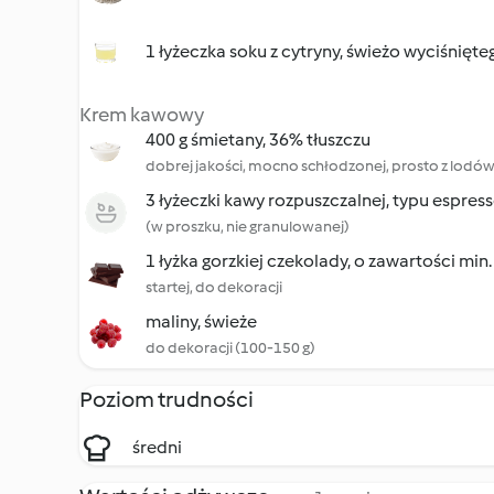
1 łyżeczka soku z cytryny, świeżo wyciśnięte
Krem kawowy
400 g śmietany, 36% tłuszczu
dobrej jakości, mocno schłodzonej, prosto z lodów
3 łyżeczki kawy rozpuszczalnej, typu espres
(w proszku, nie granulowanej)
1 łyżka gorzkiej czekolady, o zawartości min
startej, do dekoracji
maliny, świeże
do dekoracji (100-150 g)
Poziom trudności
średni