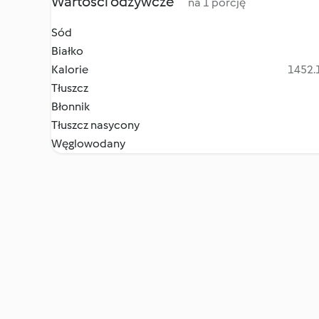
Wartości odżywcze
na 1 porcję
Sód
Białko
Kalorie
1452.1
Tłuszcz
Błonnik
Tłuszcz nasycony
Węglowodany