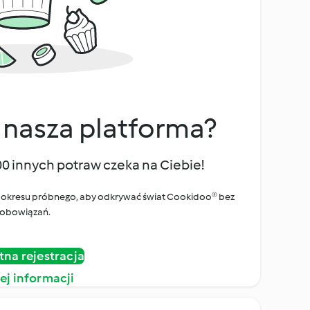
 nasza platforma?
00 innych potraw czeka na Ciebie!
ego okresu próbnego, aby odkrywać świat Cookidoo® bez
obowiązań.
tna rejestracja
ej informacji