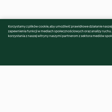
Korzystamy z plików cookie, aby umożliwić prawidłowe działanie naszej w
Może spodoba Ci się również...
zapewnienia funkcji w mediach społecznościowych oraz analizy ruchu
korzystania z naszej witryny naszymi partnerom z sektora mediów spo
Koktajl ananasowo-kokosowy
Frittata ze spirali
z imbirem
ziemniakami (TM5)