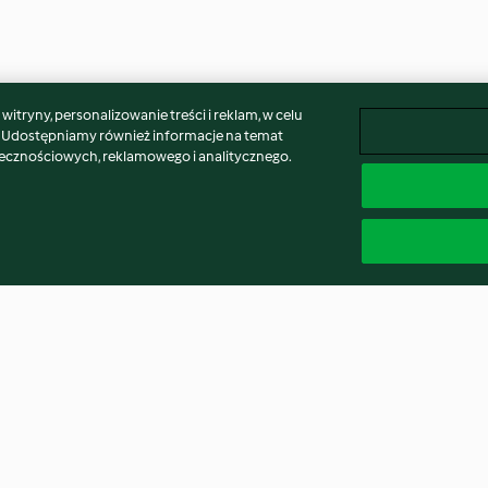
itryny, personalizowanie treści i reklam, w celu
. Udostępniamy również informacje na temat
łecznościowych, reklamowego i analitycznego.
zowanymi
Świąteczny poncz
Łosoś z ryżem i 
warzywami (sous