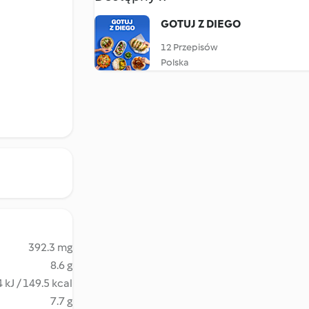
GOTUJ Z DIEGO
12 Przepisów
Polska
392.3 mg
8.6 g
 kJ / 149.5 kcal
7.7 g