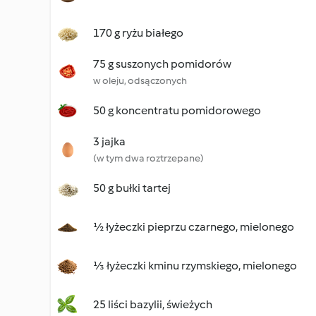
170 g ryżu białego
75 g suszonych pomidorów
w oleju, odsączonych
50 g koncentratu pomidorowego
3 jajka
(w tym dwa roztrzepane)
50 g bułki tartej
½ łyżeczki pieprzu czarnego, mielonego
⅓ łyżeczki kminu rzymskiego, mielonego
25 liści bazylii, świeżych