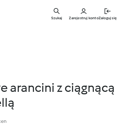
Przejdź
do
Szukaj
Zarejestruj konto
Zaloguj się
głównej
treści
 arancini z ciągnącą
llą
cen