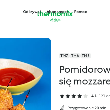
Odkrywaj
Abonament
Pomoc
TM7
TM6
TM5
Pomidorowe
się mozzare
4.1
121 o
Przygotowanie 20 min