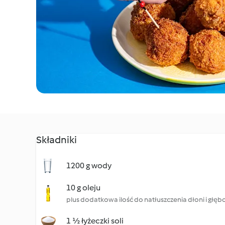
Składniki
1200 g wody
10 g oleju
plus dodatkowa ilość do natłuszczenia dłoni i głę
1 ½ łyżeczki soli