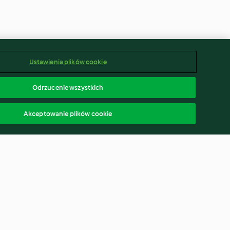
Ustawienia plików cookie
Odrzucenie wszystkich
Akceptowanie plików cookie
zielonymi
Sałatka z soczewicy i kurczaka
-vide, z