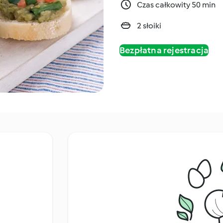
Czas całkowity 50 min
2 słoiki
Bezpłatna rejestracja