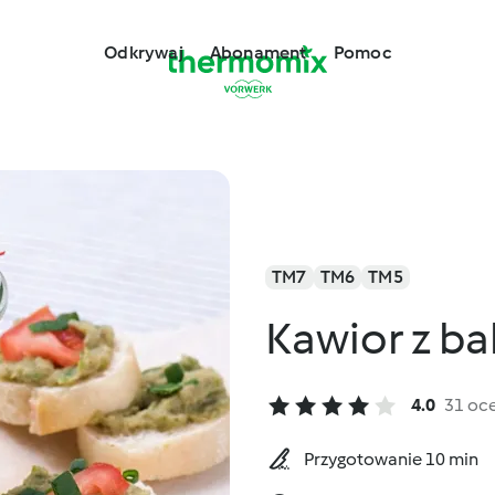
Odkrywaj
Abonament
Pomoc
TM7
TM6
TM5
Kawior z b
4.0
31 oc
Przygotowanie 10 min