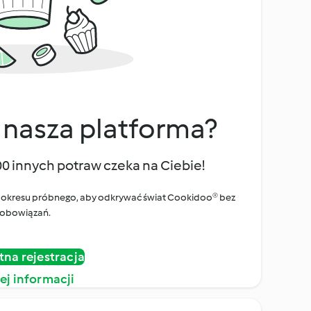
 nasza platforma?
00 innych potraw czeka na Ciebie!
ego okresu próbnego, aby odkrywać świat Cookidoo® bez
obowiązań.
tna rejestracja
ej informacji