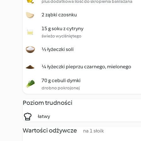
plus dodatkowa ilość do skropienia bakłażana
2 ząbki czosnku
15 g soku z cytryny
świeżo wyciśniętego
½ łyżeczki soli
¼ łyżeczki pieprzu czarnego, mielonego
70 g cebuli dymki
drobno pokrojonej
Poziom trudności
łatwy
Wartości odżywcze
na 1 słoik