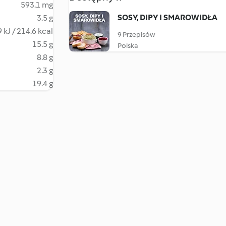
593.1 mg
SOSY, DIPY I SMAROWIDŁA
3.5 g
 kJ / 214.6 kcal
9 Przepisów
15.5 g
Polska
8.8 g
2.3 g
19.4 g