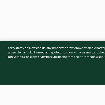
Korzystamy z plików cookie, aby umożliwić prawidłowe działanie naszej w
Może spodoba Ci się również...
zapewnienia funkcji w mediach społecznościowych oraz analizy ruchu
korzystania z naszej witryny naszymi partnerom z sektora mediów spo