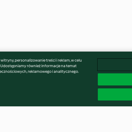
itryny, personalizowanie treści i reklam, w celu
. Udostępniamy również informacje na temat
łecznościowych, reklamowego i analitycznego.