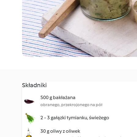
Składniki
500 g bakłażana
obranego, przekrojonego na pół
2 - 3 gałązki tymianku, świeżego
30 g oliwy z oliwek