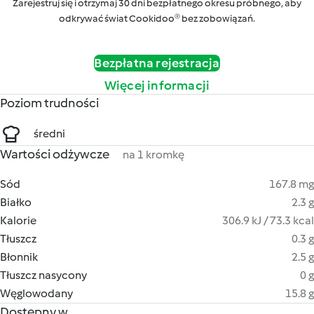
Zarejestruj się i otrzymaj 30 dni bezpłatnego okresu próbnego, aby
odkrywać świat Cookidoo® bez zobowiązań.
Bezpłatna rejestracja
Więcej informacji
Poziom trudności
średni
Wartości odżywcze
na 1 kromkę
Sód
167.8 mg
Białko
2.3 g
Kalorie
306.9 kJ / 73.3 kcal
Tłuszcz
0.3 g
Błonnik
2.5 g
Tłuszcz nasycony
0 g
Węglowodany
15.8 g
Dostępny w