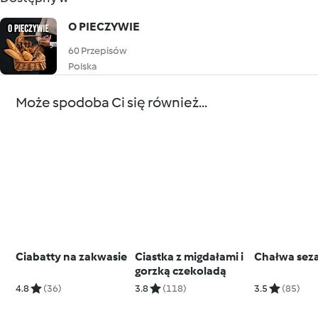
O PIECZYWIE
60 Przepisów
Polska
Może spodoba Ci się również...
Ciabatty na zakwasie
Ciastka z migdałami i
Chałwa se
gorzką czekoladą
4.8
(36)
3.8
(118)
3.5
(85)