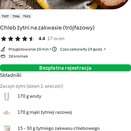
TM7
TM6
TM5
Chleb żytni na zakwasie (trójfazowy)
4.4
17 ocen
Przygotowanie 20 min
Czas całkowity 19 godz.
28 kromek
Bezpłatna rejestracja
Składniki
Zaczyn żytni (dzień 1. wieczór)
170 g wody
170 g mąki żytniej razowej
15 - 30 g żytniego zakwasu chlebowego