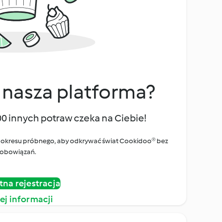
 nasza platforma?
00 innych potraw czeka na Ciebie!
ego okresu próbnego, aby odkrywać świat Cookidoo® bez
obowiązań.
tna rejestracja
ej informacji