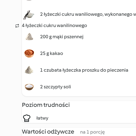
2 łyżeczki cukru waniliowego, wykonanego 
4 łyżeczki cukru wanilinowego
200 g mąki pszennej
25 g kakao
1 czubata łyżeczka proszku do pieczenia
2 szczypty soli
Poziom trudności
łatwy
Wartości odżywcze
na 1 porcję