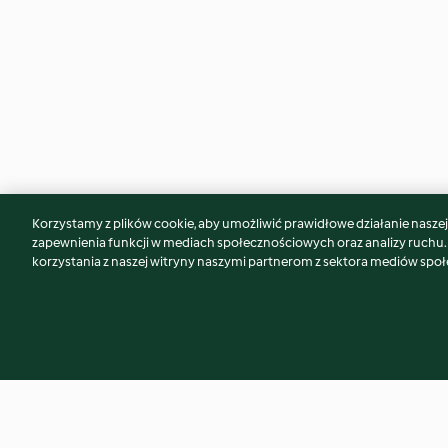
Korzystamy z plików cookie, aby umożliwić prawidłowe działanie naszej w
Może spodoba Ci się również...
zapewnienia funkcji w mediach społecznościowych oraz analizy ruchu
korzystania z naszej witryny naszymi partnerom z sektora mediów spo