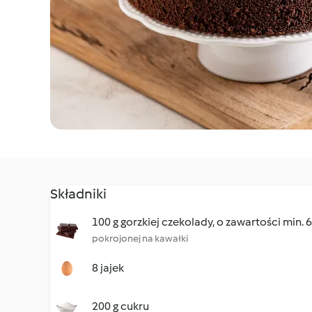
Składniki
100 g gorzkiej czekolady, o zawartości min.
pokrojonej na kawałki
8 jajek
200 g cukru