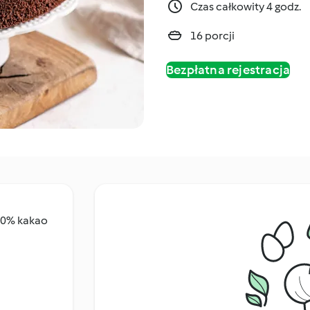
Czas całkowity 4 godz.
16 porcji
Bezpłatna rejestracja
 60% kakao