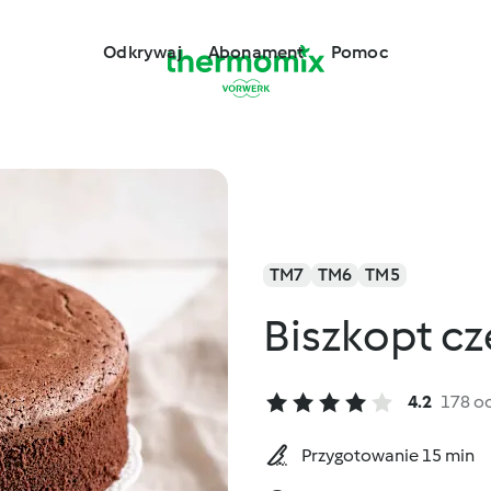
Odkrywaj
Abonament
Pomoc
TM7
TM6
TM5
Biszkopt c
4.2
178 o
Przygotowanie 15 min