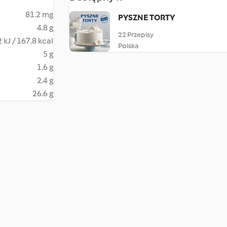
81.2 mg
PYSZNE TORTY
4.8 g
22 Przepisy
 kJ / 167.8 kcal
Polska
5 g
1.6 g
2.4 g
26.6 g