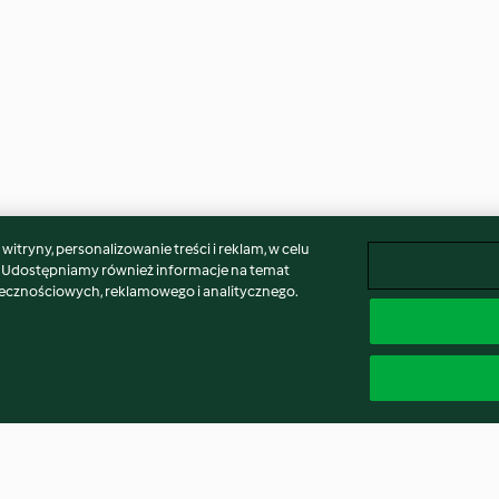
itryny, personalizowanie treści i reklam, w celu
. Udostępniamy również informacje na temat
łecznościowych, reklamowego i analitycznego.