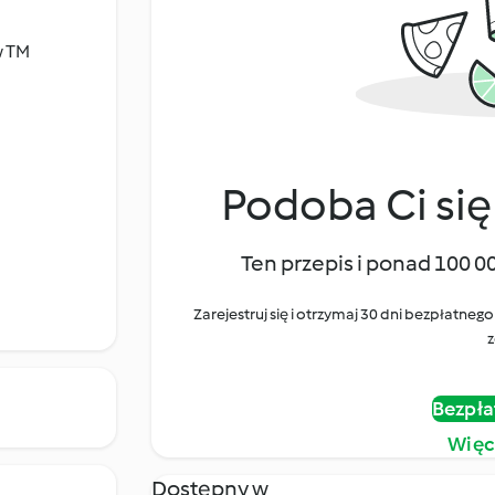
w TM
Podoba Ci się
Ten przepis i ponad 100 0
Zarejestruj się i otrzymaj 30 dni bezpłatn
z
Bezpła
Więc
Dostępny w