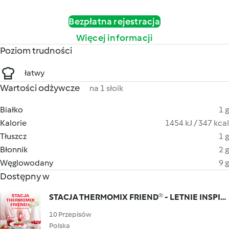
Bezpłatna rejestracja
Więcej informacji
Poziom trudności
łatwy
Wartości odżywcze
na 1 słoik
Białko
1 g
Kalorie
1454 kJ / 347 kcal
Tłuszcz
1 g
Błonnik
2 g
Węglowodany
9 g
Dostępny w
STACJA THERMOMIX FRIEND® - LETNIE INSPIRACJE
10 Przepisów
Polska