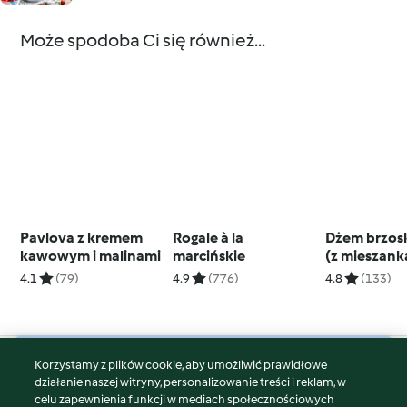
Może spodoba Ci się również...
Pavlova z kremem
Rogale à la
Dżem brzos
kawowym i malinami
marcińskie
(z mieszank
3:1)
4.1
(79)
4.9
(776)
4.8
(133)
Korzystamy z plików cookie, aby umożliwić prawidłowe
© Copyright 2026
działanie naszej witryny, personalizowanie treści i reklam, w
celu zapewnienia funkcji w mediach społecznościowych
Warunki korzystania