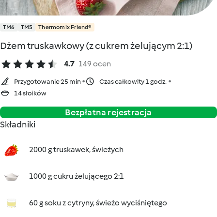
TM6
TM5
Thermomix Friend®
Dżem truskawkowy (z cukrem żelującym 2:1)
4.7
149 ocen
Przygotowanie 25 min
Czas całkowity 1 godz.
14 słoików
Bezpłatna rejestracja
Składniki
2000 g truskawek, świeżych
1000 g cukru żelującego 2:1
60 g soku z cytryny, świeżo wyciśniętego