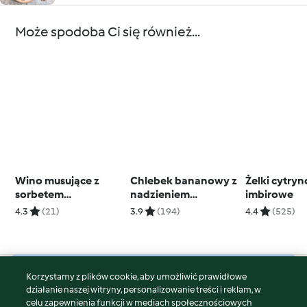
Może spodoba Ci się również...
Wino musujące z
Chlebek bananowy z
Żelki cytry
sorbetem
nadzieniem
imbirowe
malinowym
orzechowo-
4.3
(21)
3.9
(194)
4.4
(525)
czekoladowym
Korzystamy z plików cookie, aby umożliwić prawidłowe
© Copyright 2026
działanie naszej witryny, personalizowanie treści i reklam, w
celu zapewnienia funkcji w mediach społecznościowych
Warunki korzystania