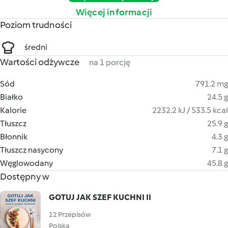
Więcej informacji
Poziom trudności
średni
Wartości odżywcze
na 1 porcję
Sód
791.2 mg
Białko
24.5 g
Kalorie
2232.2 kJ / 533.5 kcal
Tłuszcz
25.9 g
Błonnik
4.3 g
Tłuszcz nasycony
7.1 g
Węglowodany
45.8 g
Dostępny w
GOTUJ JAK SZEF KUCHNI II
12 Przepisów
Polska