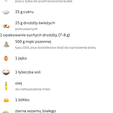
plus 1 łyżka do posmarowania bułek
25 g cukru
25 g drożdży świeżych
pokruszonych
1 opakowanie suchych drożdży, (7-8 g)
500 g mąki pszennej
typu 550, plus dodatkowa ilość do oprószenia blatu
1 jajko
1 łyżeczka soli
olej
do natłuszczenia miski
1 żółtko
ziarna sezamu, białego