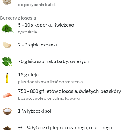
do posypania bułek
Burgery z łososia
5 - 10 g koperku, świeżego
tylko liście
2 - 3 ząbki czosnku
70 g liści szpinaku baby, świeżych
15 g oleju
plus dodatkowa ilość do smażenia
750 - 800 g filetów z łososia, świeżych, bez skóry
bez ości, pokrojonych na kawałki
1 ¼ łyżeczki soli
½ - ¾ łyżeczki pieprzu czarnego, mielonego