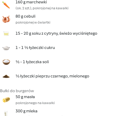
160 g marchewki
(ok. 2 szt.), pokrojonej na kawałki
80 g cebuli
pokrojonej w ćwiartki
15 - 20 g soku z cytryny, świeżo wyciśniętego
1 - 1 ½ łyżeczki cukru
½ - 1 łyżeczka soli
½ łyżeczki pieprzu czarnego, mielonego
Bułki do burgerów
50 g masła
pokrojonego na kawałki
300 g mleka