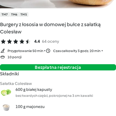
TM7
TM6
TM5
Burgery z łososia w domowej bułce z sałatką
Colesław
4.4
64 oceny
Przygotowanie 50 min
Czas całkowity 3 godz. 20 min
10 porcji
Bezpłatna rejestracja
Składniki
Sałatka Colesław
600 g białej kapusty
bez twardych części, pokrojonej na 3 cm kawałki
100 g majonezu