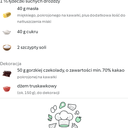
1 ½ łyżeczki suchych drożdży
40 g masła
miękkiego, pokrojonego na kawałki, plus dodatkowa ilość do
natłuszczenia miski
40 g cukru
2 szczypty soli
Dekoracja
50 g gorzkiej czekolady, o zawartości min. 70% kakao
pokrojonej na kawałki
dżem truskawkowy
(ok. 150 g), do dekoracji