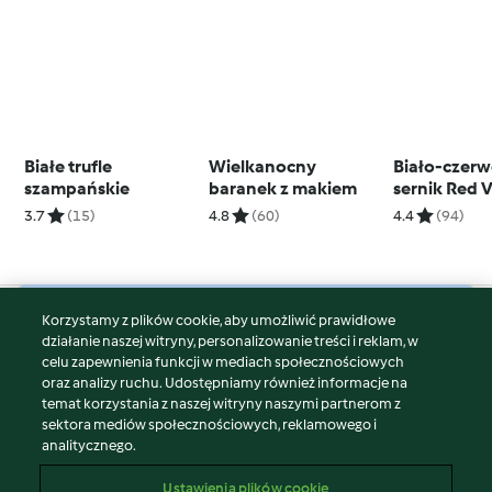
Białe trufle
Wielkanocny
Biało-czer
szampańskie
baranek z makiem
sernik Red 
3.7
(15)
4.8
(60)
4.4
(94)
Korzystamy z plików cookie, aby umożliwić prawidłowe
© Copyright 2026
działanie naszej witryny, personalizowanie treści i reklam, w
celu zapewnienia funkcji w mediach społecznościowych
Warunki korzystania
oraz analizy ruchu. Udostępniamy również informacje na
Polityka prywatności
temat korzystania z naszej witryny naszymi partnerom z
Disclaimer
sektora mediów społecznościowych, reklamowego i
analitycznego.
Znak wydawcy
Pliki cookie
Ustawienia plików cookie