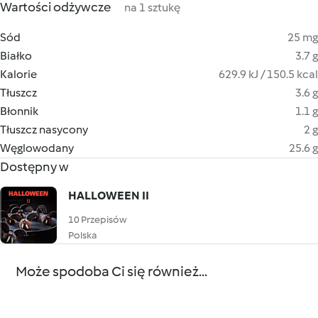
Wartości odżywcze
na 1 sztukę
Sód
25 mg
Białko
3.7 g
Kalorie
629.9 kJ / 150.5 kcal
Tłuszcz
3.6 g
Błonnik
1.1 g
Tłuszcz nasycony
2 g
Węglowodany
25.6 g
Dostępny w
HALLOWEEN II
10 Przepisów
Polska
Może spodoba Ci się również...