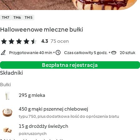
TM7
TM6
TM5
Halloweenowe mleczne bułki
4.3
75 ocen
Przygotowanie 40 min
Czas całkowity 5 godz.
20 sztuk
Bezpłatna rejestracja
Składniki
Bułki
295 g mleka
450 g mąki pszennej chlebowej
typu 750, plus dodatkowa ilość do oprószenia blatu
15 g drożdży świeżych
pokruszonych