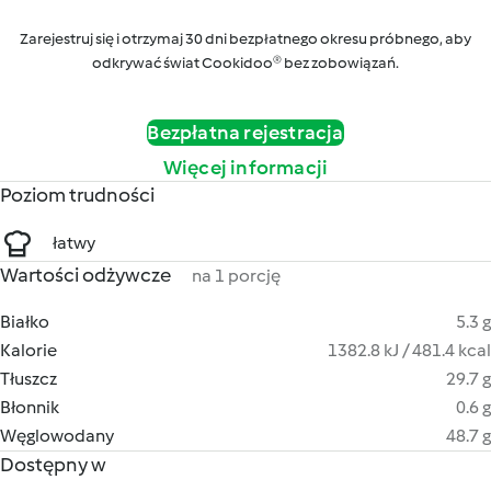
Zarejestruj się i otrzymaj 30 dni bezpłatnego okresu próbnego, aby
odkrywać świat Cookidoo® bez zobowiązań.
Bezpłatna rejestracja
Więcej informacji
Poziom trudności
łatwy
Wartości odżywcze
na 1 porcję
Białko
5.3 g
Kalorie
1382.8 kJ / 481.4 kcal
Tłuszcz
29.7 g
Błonnik
0.6 g
Węglowodany
48.7 g
Dostępny w