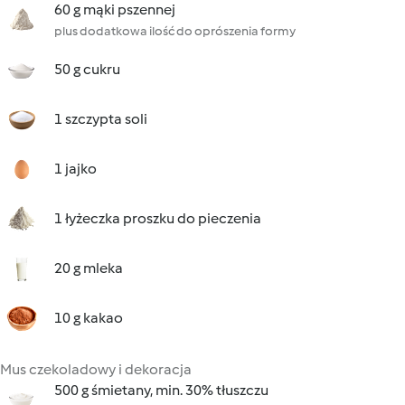
60 g mąki pszennej
plus dodatkowa ilość do oprószenia formy
50 g cukru
1 szczypta soli
1 jajko
1 łyżeczka proszku do pieczenia
20 g mleka
10 g kakao
Mus czekoladowy i dekoracja
500 g śmietany, min. 30% tłuszczu