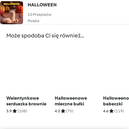
HALLOWEEN
10 Przepisów
Polska
Może spodoba Ci się również...
Walentynkowe
Halloweenowe
Halloween
serduszka brownie
mleczne bułki
babeczki
3.9
(108)
4.3
(75)
4.6
(119)