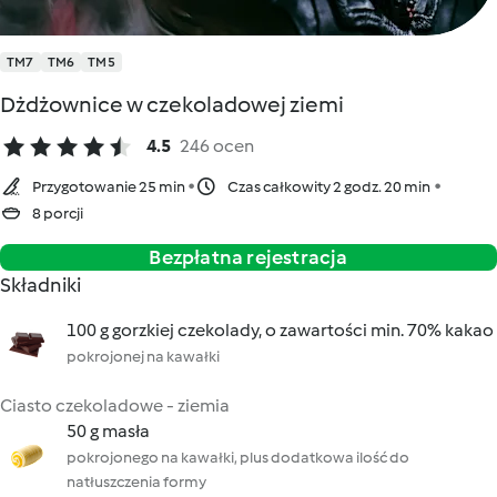
TM7
TM6
TM5
Dżdżownice w czekoladowej ziemi
4.5
246 ocen
Przygotowanie 25 min
Czas całkowity 2 godz. 20 min
8 porcji
Bezpłatna rejestracja
Składniki
100 g gorzkiej czekolady, o zawartości min. 70% kakao
pokrojonej na kawałki
Ciasto czekoladowe - ziemia
50 g masła
pokrojonego na kawałki, plus dodatkowa ilość do
natłuszczenia formy