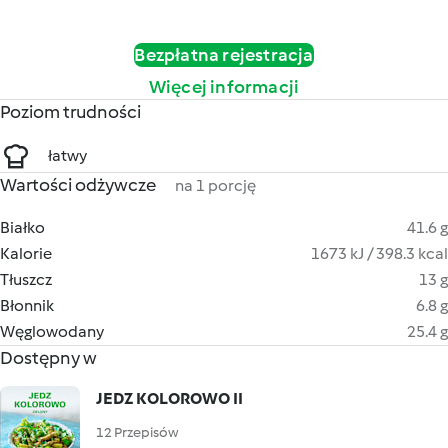
Bezpłatna rejestracja
Więcej informacji
Poziom trudności
łatwy
Wartości odżywcze
na 1 porcję
Białko
41.6 g
Kalorie
1673 kJ / 398.3 kcal
Tłuszcz
13 g
Błonnik
6.8 g
Węglowodany
25.4 g
Dostępny w
JEDZ KOLOROWO II
12 Przepisów