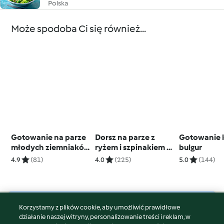
Polska
Może spodoba Ci się również...
Gotowanie na parze
Dorsz na parze z
Gotowanie 
młodych ziemniaków
ryżem i szpinakiem w
bulgur
(300-600 g)
sosie cytrynowym
4.9
(81)
4.0
(225)
5.0
(144)
Korzystamy z plików cookie, aby umożliwić prawidłowe
© Copyright 2026
działanie naszej witryny, personalizowanie treści i reklam, w