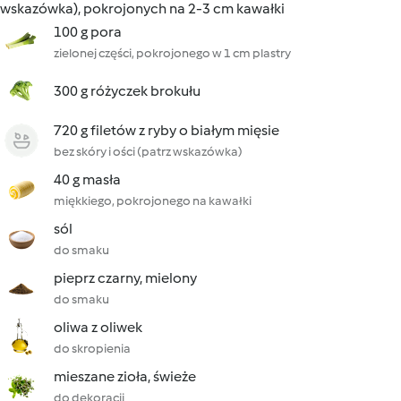
wskazówka), pokrojonych na 2-3 cm kawałki
100 g pora
zielonej części, pokrojonego w 1 cm plastry
300 g różyczek brokułu
720 g filetów z ryby o białym mięsie
bez skóry i ości (patrz wskazówka)
40 g masła
miękkiego, pokrojonego na kawałki
sól
do smaku
pieprz czarny, mielony
do smaku
oliwa z oliwek
do skropienia
mieszane zioła, świeże
do dekoracji