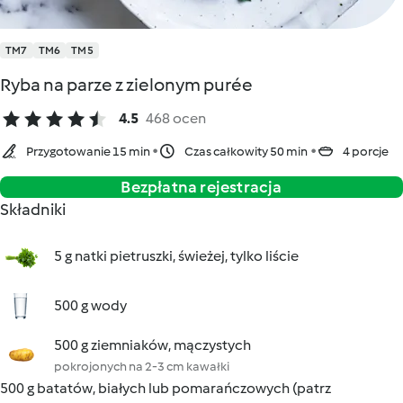
TM7
TM6
TM5
Ryba na parze z zielonym purée
4.5
468 ocen
Przygotowanie 15 min
Czas całkowity 50 min
4 porcje
Bezpłatna rejestracja
Składniki
5 g natki pietruszki, świeżej, tylko liście
500 g wody
500 g ziemniaków, mączystych
pokrojonych na 2-3 cm kawałki
500 g batatów, białych lub pomarańczowych (patrz