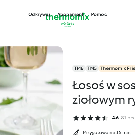
Odkrywaj
Abonament
Pomoc
TM6
TM5
Thermomix Fri
Łosoś w sos
ziołowym 
4.6
81 oc
Przygotowanie 15 min