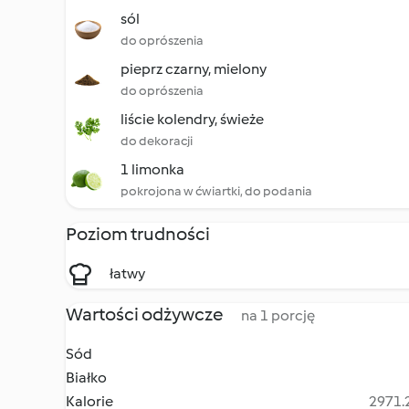
sól
do oprószenia
pieprz czarny, mielony
do oprószenia
liście kolendry, świeże
do dekoracji
1 limonka
pokrojona w ćwiartki, do podania
Poziom trudności
łatwy
Wartości odżywcze
na 1 porcję
Sód
Białko
Kalorie
2971.2