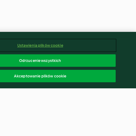
Ustawienia plików cookie
Odrzucenie wszystkich
Akceptowanie plików cookie
iekanka) z
Wietnamska sałatka z