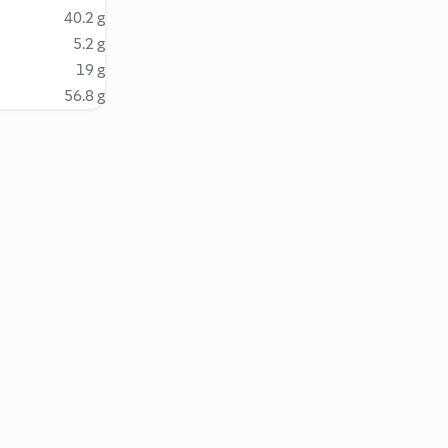
40.2 g
5.2 g
19 g
56.8 g