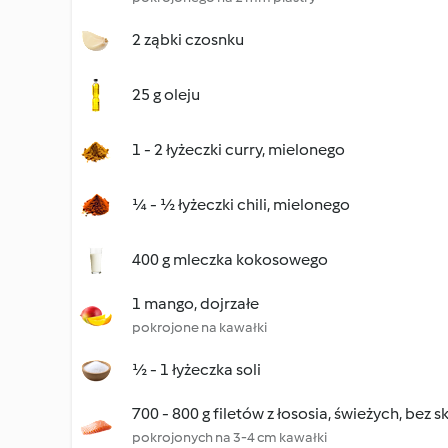
2 ząbki czosnku
25 g oleju
1 - 2 łyżeczki curry, mielonego
¼ - ½ łyżeczki chili, mielonego
400 g mleczka kokosowego
1 mango, dojrzałe
pokrojone na kawałki
½ - 1 łyżeczka soli
700 - 800 g filetów z łososia, świeżych, bez s
pokrojonych na 3-4 cm kawałki