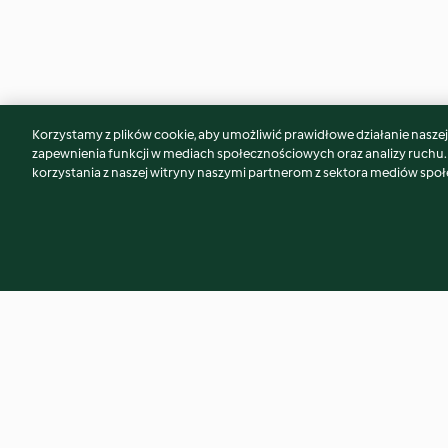
Korzystamy z plików cookie, aby umożliwić prawidłowe działanie naszej w
Może spodoba Ci się również...
zapewnienia funkcji w mediach społecznościowych oraz analizy ruchu
korzystania z naszej witryny naszymi partnerom z sektora mediów spo
Dal z kurczakiem i szpinakiem
Spaghetti z cukinii 