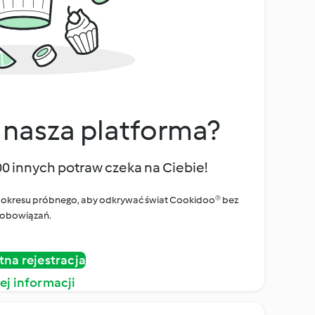
 nasza platforma?
00 innych potraw czeka na Ciebie!
ego okresu próbnego, aby odkrywać świat Cookidoo® bez
obowiązań.
tna rejestracja
ej informacji