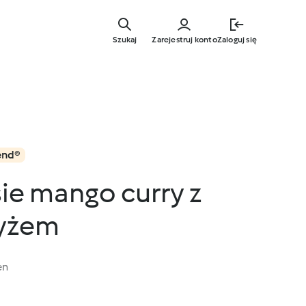
Przejdź
do
Szukaj
Zarejestruj konto
Zaloguj się
głównej
treści
end®
ie mango curry z
ryżem
en