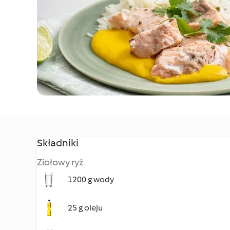
Składniki
Ziołowy ryż
1200 g wody
25 g oleju