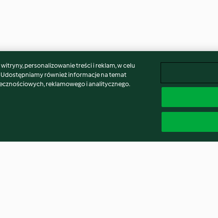
itryny, personalizowanie treści i reklam, w celu
. Udostępniamy również informacje na temat
łecznościowych, reklamowego i analitycznego.
z
Tacos z krojonymi warzywami i
Parmigiana (zap