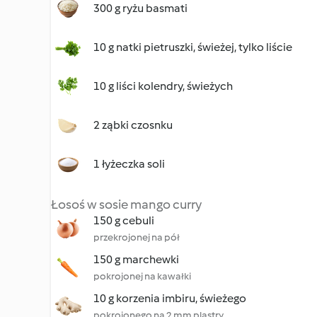
300 g ryżu basmati
10 g natki pietruszki, świeżej, tylko liście
10 g liści kolendry, świeżych
2 ząbki czosnku
1 łyżeczka soli
Łosoś w sosie mango curry
150 g cebuli
przekrojonej na pół
150 g marchewki
pokrojonej na kawałki
10 g korzenia imbiru, świeżego
pokrojonego na 2 mm plastry