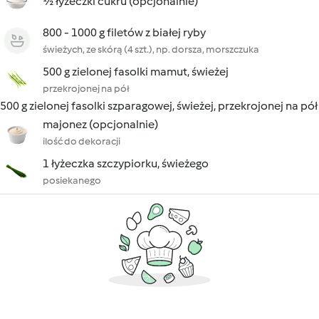
½ łyżeczki cukru (opcjonalnie)
800 - 1000 g filetów z białej ryby
świeżych, ze skórą (4 szt.), np. dorsza, morszczuka
500 g zielonej fasolki mamut, świeżej
przekrojonej na pół
500 g zielonej fasolki szparagowej, świeżej, przekrojonej na pół
majonez (opcjonalnie)
ilość do dekoracji
1 łyżeczka szczypiorku, świeżego
posiekanego