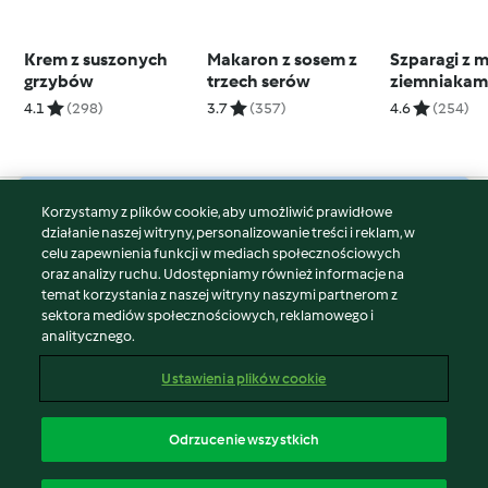
Krem z suszonych
Makaron z sosem z
Szparagi z 
grzybów
trzech serów
ziemniakami
jogurtowym
4.1
(298)
3.7
(357)
4.6
(254)
holendersk
Korzystamy z plików cookie, aby umożliwić prawidłowe
© Copyright 2026
działanie naszej witryny, personalizowanie treści i reklam, w
celu zapewnienia funkcji w mediach społecznościowych
Warunki korzystania
oraz analizy ruchu. Udostępniamy również informacje na
Polityka prywatności
temat korzystania z naszej witryny naszymi partnerom z
Disclaimer
sektora mediów społecznościowych, reklamowego i
analitycznego.
Znak wydawcy
Pliki cookie
Ustawienia plików cookie
Zgłoś treść
Odstąp od umowy
Odrzucenie wszystkich
Oświadczenie o dostępności