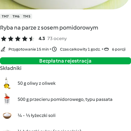
TM7
TM6
TM5
Ryba na parze z sosem pomidorowym
4.3
73 oceny
Przygotowanie 15 min
Czas całkowity 1 godz.
6 porcji
Bezpłatna rejestracja
Składniki
50 g oliwy z oliwek
500 g przecieru pomidorowego, typu passata
¼ - ½ łyżeczki soli