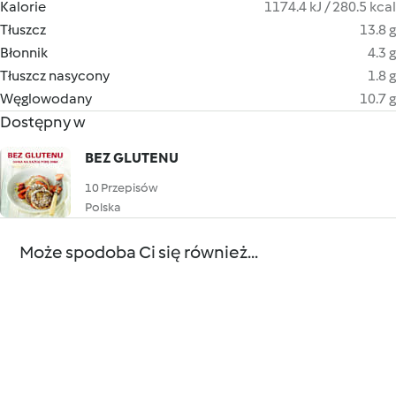
Kalorie
1174.4 kJ / 280.5 kcal
Tłuszcz
13.8 g
Błonnik
4.3 g
Tłuszcz nasycony
1.8 g
Węglowodany
10.7 g
Dostępny w
BEZ GLUTENU
10 Przepisów
Polska
Może spodoba Ci się również...