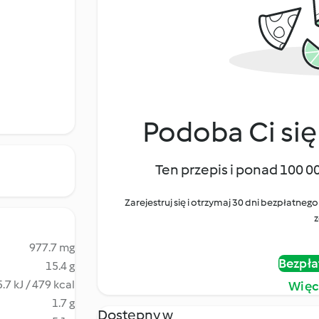
Podoba Ci się
Ten przepis i ponad 100 0
Zarejestruj się i otrzymaj 30 dni bezpłatn
z
977.7 mg
Bezpła
15.4 g
.7 kJ / 479 kcal
Więc
1.7 g
Dostępny w