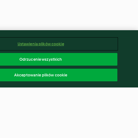
Ustawienia plików cookie
Odrzucenie wszystkich
Akceptowanie plików cookie
we z
Pascha Wielkanocna