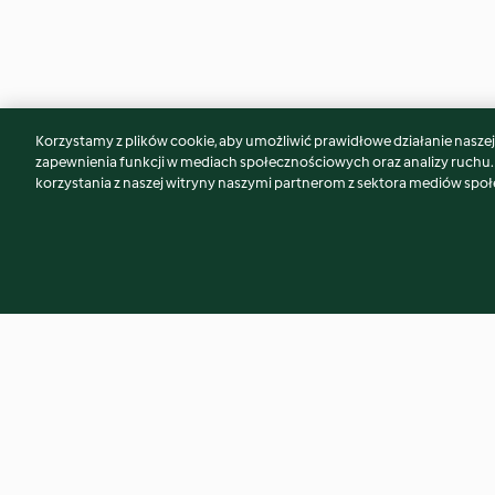
Korzystamy z plików cookie, aby umożliwić prawidłowe działanie naszej w
Może spodoba Ci się również...
zapewnienia funkcji w mediach społecznościowych oraz analizy ruchu
korzystania z naszej witryny naszymi partnerom z sektora mediów spo
Grissini - paluchy chlebowe
Kruche ciasteczka 