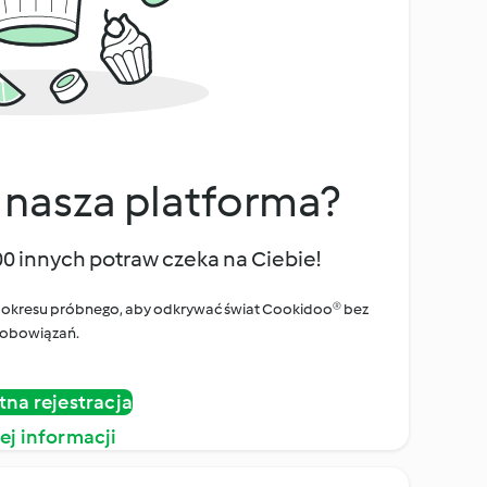
 nasza platforma?
00 innych potraw czeka na Ciebie!
ego okresu próbnego, aby odkrywać świat Cookidoo® bez
obowiązań.
tna rejestracja
ej informacji