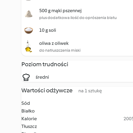
500 g mąki pszennej
plus dodatkowa ilość do oprószenia blatu
10 g soli
oliwa z oliwek
do natłuszczenia miski
Poziom trudności
średni
Wartości odżywcze
na 1 sztukę
Sód
Białko
Kalorie
2005
Tłuszcz