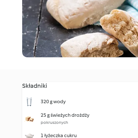
Składniki
320 g wody
25 g świeżych drożdży
pokruszonych
1 łyżeczka cukru