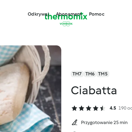
Odkrywaj
Abonament
Pomoc
TM7
TM6
TM5
Ciabatta
4.5
190 o
Przygotowanie 25 min