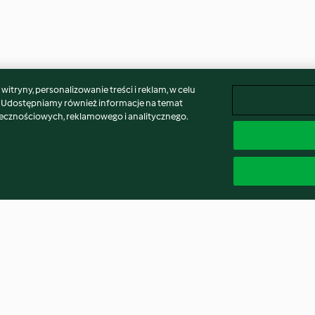
itryny, personalizowanie treści i reklam, w celu
. Udostępniamy również informacje na temat
łecznościowych, reklamowego i analitycznego.
z orzechami
Kruche słone ciasteczka (bez
Bezy cynamono