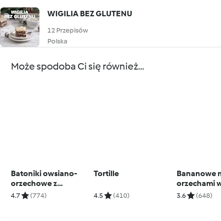
WIGILIA BEZ GLUTENU
12 Przepisów
Polska
Może spodoba Ci się również...
Batoniki owsiano-
Tortille
Bananowe m
orzechowe z
orzechami 
czekoladą
4.7
(774)
4.5
(410)
3.6
(648)