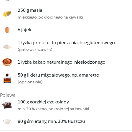
250 g masła
miękkiego, pokrojonego na kawałki
6 jajek
1 łyżka proszku do pieczenia, bezglutenowego
(patrz wskazówka)
1 łyżka kakao naturalnego, niesłodzonego
50 g likieru migdałowego, np. amaretto
(opcjonalnie)
Polewa
100 g gorzkiej czekolady
min. 70 % kakao, pokrojonej na kawałki
80 g śmietany, min. 30% tłuszczu