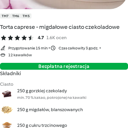
TM7
TM6
TM5
Torta caprese - migdałowe ciasto czekoladowe
4.7
1.6K ocen
Przygotowanie 15 min
Czas całkowity 3 godz.
12 kawałków
Bezpłatna rejestracja
Składniki
Ciasto
250 g gorzkiej czekolady
min. 70 % kakao, pokrojonej na kawałki
250 g migdałów, blanszowanych
250 g cukru trzcinowego