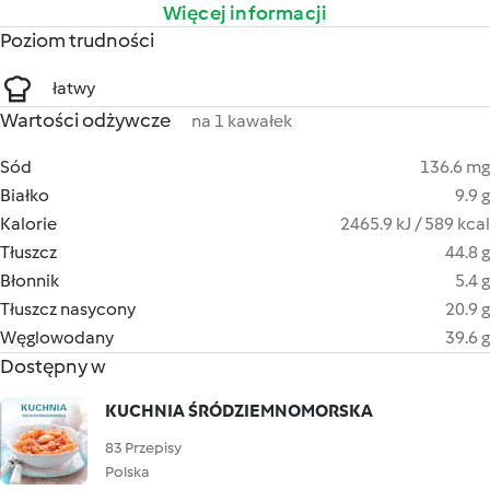
Więcej informacji
Poziom trudności
łatwy
Wartości odżywcze
na 1 kawałek
Sód
136.6 mg
Białko
9.9 g
Kalorie
2465.9 kJ / 589 kcal
Tłuszcz
44.8 g
Błonnik
5.4 g
Tłuszcz nasycony
20.9 g
Węglowodany
39.6 g
Dostępny w
KUCHNIA ŚRÓDZIEMNOMORSKA
83 Przepisy
Polska