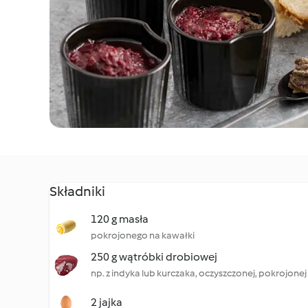
Składniki
120 g masła
pokrojonego na kawałki
250 g wątróbki drobiowej
np. z indyka lub kurczaka, oczyszczonej, pokrojonej
2 jajka