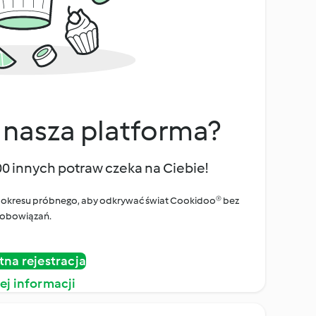
 nasza platforma?
00 innych potraw czeka na Ciebie!
ego okresu próbnego, aby odkrywać świat Cookidoo® bez
obowiązań.
tna rejestracja
ej informacji