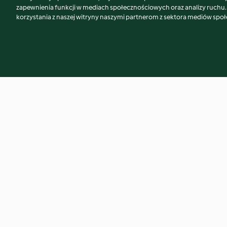
Może spodoba Ci się również...
zapewnienia funkcji w mediach społecznościowych oraz analizy ruchu
korzystania z naszej witryny naszymi partnerom z sektora mediów spo
Chałwa sezamowa
Pieczywo maca
3.5
(85)
4.1
(14)
© Copyright 2026