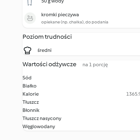
50 g wody
kromki pieczywa
opiekane (np. chałka), do podania
Poziom trudności
średni
Wartości odżywcze
na 1 porcję
Sód
Białko
Kalorie
1365.9
Tłuszcz
Błonnik
Tłuszcz nasycony
Węglowodany