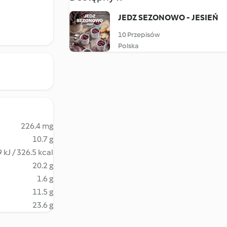
JEDZ SEZONOWO - JESIEŃ
10 Przepisów
Polska
226.4 mg
10.7 g
 kJ / 326.5 kcal
20.2 g
1.6 g
11.5 g
23.6 g