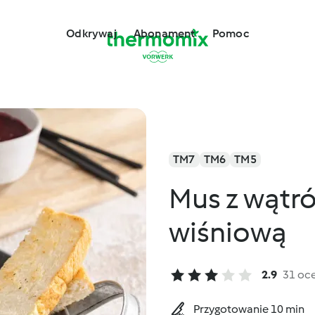
Odkrywaj
Abonament
Pomoc
TM7
TM6
TM5
Mus z wątró
wiśniową
2.9
31 oc
Przygotowanie 10 min