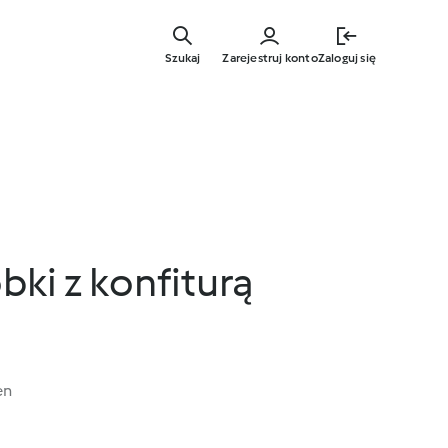
Przejdź
do
Szukaj
Zarejestruj konto
Zaloguj się
głównej
treści
bki z konfiturą
en