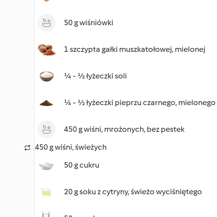
50 g wiśniówki
1 szczypta gałki muszkatołowej, mielonej
¼ - ½ łyżeczki soli
¼ - ½ łyżeczki pieprzu czarnego, mielonego
450 g wiśni, mrożonych, bez pestek
450 g wiśni, świeżych
50 g cukru
20 g soku z cytryny, świeżo wyciśniętego