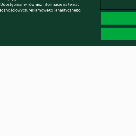
. Udostępniamy również informacje na temat
łecznościowych, reklamowego i analitycznego.
Bułki pszenno-żytnie na
Bawarskie bułki
zakwasie
(Panini di Heidi)
3.8
(31)
3.4
(125)