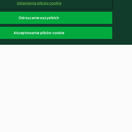
Ustawienia plików cookie
Odrzucenie wszystkich
Akceptowanie plików cookie
 preclowe
Angielskie ciasto z bakaliami i
marcepanem (Simnel cake)
3.9
(22)