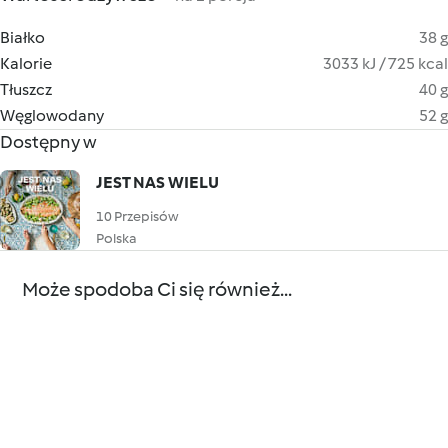
Białko
38 g
Kalorie
3033 kJ / 725 kcal
Tłuszcz
40 g
Węglowodany
52 g
Dostępny w
JEST NAS WIELU
10 Przepisów
Polska
Może spodoba Ci się również...