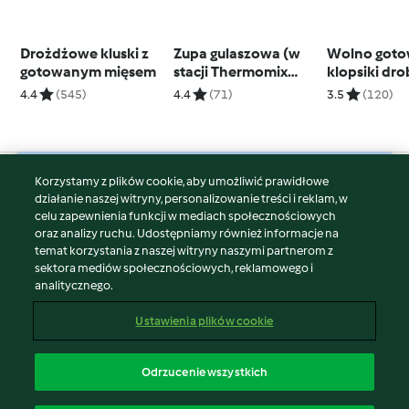
Drożdżowe kluski z
Zupa gulaszowa (w
Wolno got
gotowanym mięsem
stacji Thermomix
klopsiki dr
Friend®)
smażonymi
4.4
(545)
4.4
(71)
3.5
(120)
ziemniakami
(z osłoną n
miksującego
Korzystamy z plików cookie, aby umożliwić prawidłowe
© Copyright 2026
działanie naszej witryny, personalizowanie treści i reklam, w
celu zapewnienia funkcji w mediach społecznościowych
Warunki korzystania
oraz analizy ruchu. Udostępniamy również informacje na
Polityka prywatności
temat korzystania z naszej witryny naszymi partnerom z
Disclaimer
sektora mediów społecznościowych, reklamowego i
analitycznego.
Znak wydawcy
Pliki cookie
Ustawienia plików cookie
Zgłoś treść
Odstąp od umowy
Odrzucenie wszystkich
Oświadczenie o dostępności