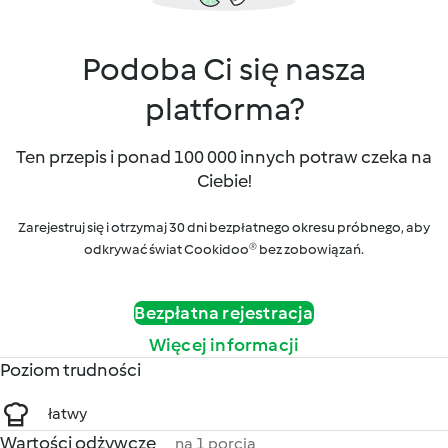
Podoba Ci się nasza
platforma?
Ten przepis i ponad 100 000 innych potraw czeka na
Ciebie!
Zarejestruj się i otrzymaj 30 dni bezpłatnego okresu próbnego, aby
odkrywać świat Cookidoo® bez zobowiązań.
Bezpłatna rejestracja
Więcej informacji
Poziom trudności
łatwy
Wartości odżywcze
na 1 porcja