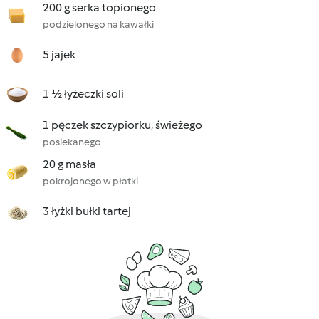
200 g serka topionego
podzielonego na kawałki
5 jajek
1 ½ łyżeczki soli
1 pęczek szczypiorku, świeżego
posiekanego
20 g masła
pokrojonego w płatki
3 łyżki bułki tartej