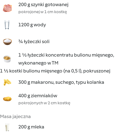
200 g szynki gotowanej
pokrojonej w 1 cm kostkę
1200 g wody
¾ łyżeczki soli
1 ½ łyżeczki koncentratu bulionu mięsnego,
wykonanego w TM
1 ½ kostki bulionu mięsnego (na 0,5 l), pokruszonej
300 g makaronu, suchego, typu kolanka
400 g ziemniaków
pokrojonych w 2 cm kostkę
Masa jajeczna
200 g mleka