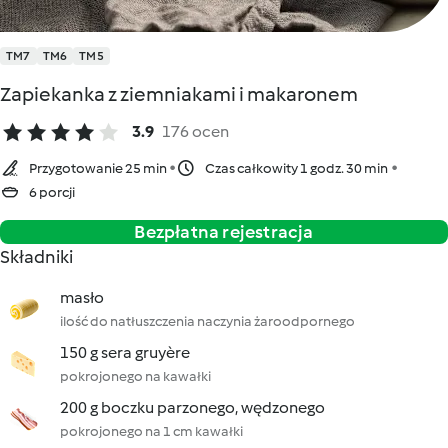
TM7
TM6
TM5
Zapiekanka z ziemniakami i makaronem
3.9
176 ocen
Przygotowanie 25 min
Czas całkowity 1 godz. 30 min
6 porcji
Bezpłatna rejestracja
Składniki
masło
ilość do natłuszczenia naczynia żaroodpornego
150 g sera gruyère
pokrojonego na kawałki
200 g boczku parzonego, wędzonego
pokrojonego na 1 cm kawałki