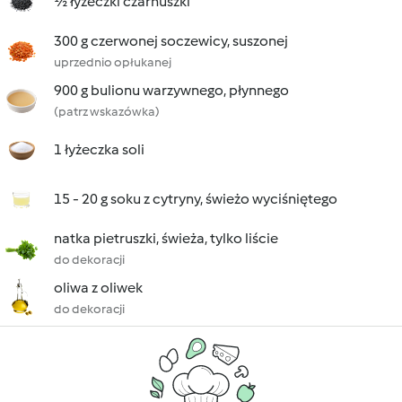
½ łyżeczki czarnuszki
300 g czerwonej soczewicy, suszonej
uprzednio opłukanej
900 g bulionu warzywnego, płynnego
(patrz wskazówka)
1 łyżeczka soli
15 - 20 g soku z cytryny, świeżo wyciśniętego
natka pietruszki, świeża, tylko liście
do dekoracji
oliwa z oliwek
do dekoracji