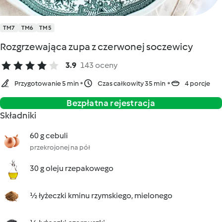
TM7
TM6
TM5
Rozgrzewająca zupa z czerwonej soczewicy
3.9
143 oceny
Przygotowanie 5 min
Czas całkowity 35 min
4 porcje
Bezpłatna rejestracja
Składniki
60 g cebuli
przekrojonej na pół
30 g oleju rzepakowego
½ łyżeczki kminu rzymskiego, mielonego