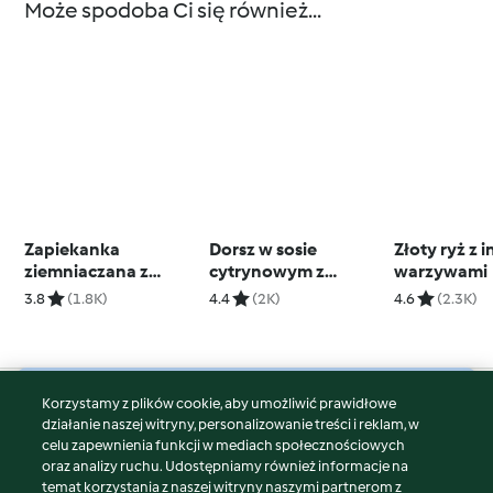
Może spodoba Ci się również...
Zapiekanka
Dorsz w sosie
Złoty ryż z 
ziemniaczana z
cytrynowym z
warzywami
łososiem i koperkiem
musztardą i
3.8
(1.8K)
4.4
(2K)
4.6
(2.3K)
marchewką
Korzystamy z plików cookie, aby umożliwić prawidłowe
© Copyright 2026
działanie naszej witryny, personalizowanie treści i reklam, w
celu zapewnienia funkcji w mediach społecznościowych
Warunki korzystania
oraz analizy ruchu. Udostępniamy również informacje na
Polityka prywatności
temat korzystania z naszej witryny naszymi partnerom z