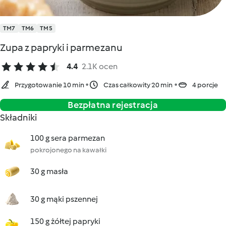
TM7
TM6
TM5
Zupa z papryki i parmezanu
4.4
2.1K ocen
Przygotowanie 10 min
Czas całkowity 20 min
4 porcje
Bezpłatna rejestracja
Składniki
100 g sera parmezan
pokrojonego na kawałki
30 g masła
30 g mąki pszennej
150 g żółtej papryki