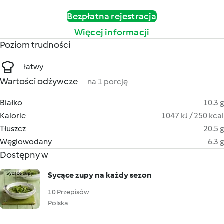
Bezpłatna rejestracja
Więcej informacji
Poziom trudności
łatwy
Wartości odżywcze
na 1 porcję
Białko
10.3 g
Kalorie
1047 kJ / 250 kcal
Tłuszcz
20.5 g
Węglowodany
6.3 g
Dostępny w
Sycące zupy na każdy sezon
10 Przepisów
Polska