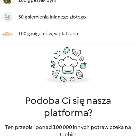
100 g pestek dyni
50 g siemienia lnianego złotego
100 g migdałów, w płatkach
Podoba Ci się nasza
platforma?
Ten przepis i ponad 100 000 innych potraw czeka na
Ciebie!