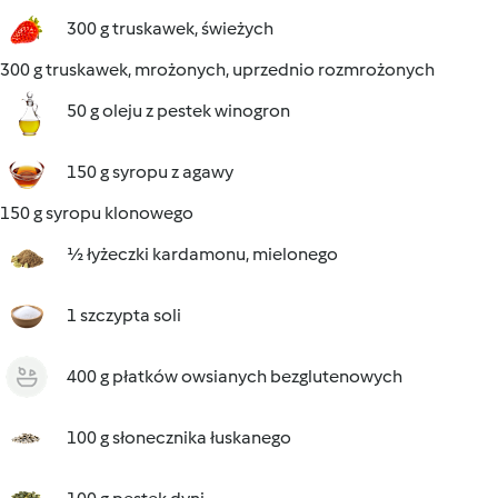
300 g truskawek, świeżych
300 g truskawek, mrożonych, uprzednio rozmrożonych
50 g oleju z pestek winogron
150 g syropu z agawy
150 g syropu klonowego
½ łyżeczki kardamonu, mielonego
1 szczypta soli
400 g płatków owsianych bezglutenowych
100 g słonecznika łuskanego