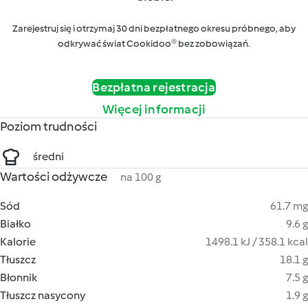
Zarejestruj się i otrzymaj 30 dni bezpłatnego okresu próbnego, aby
odkrywać świat Cookidoo® bez zobowiązań.
Bezpłatna rejestracja
Więcej informacji
Poziom trudności
średni
Wartości odżywcze
na 100 g
Sód
61.7 mg
Białko
9.6 g
Kalorie
1498.1 kJ / 358.1 kcal
Tłuszcz
18.1 g
Błonnik
7.5 g
Tłuszcz nasycony
1.9 g