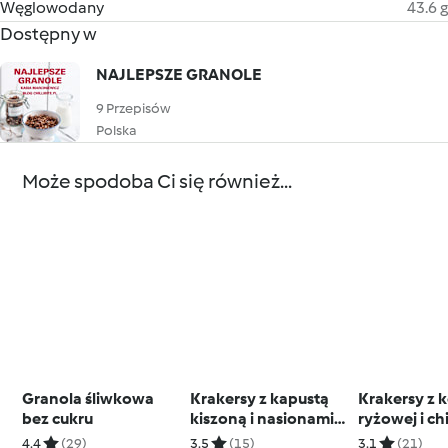
Węglowodany
43.6 g
Dostępny w
NAJLEPSZE GRANOLE
9 Przepisów
Polska
Może spodoba Ci się również...
Granola śliwkowa
Krakersy z kapustą
Krakersy z
bez cukru
kiszoną i nasionami
ryżowej i ch
konopi
4.4
(29)
3.5
(15)
3.1
(21)