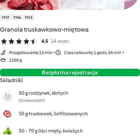
TM7
TM6
TM5
Granola truskawkowo-miętowa
4.5
14 ocen
Przygotowanie 15 min
Czas całkowity 1 godz. 45 min
1200 g
Bezpłatna rejestracja
Składniki
50 g rodzynek, złotych
(królewskich)
50 g truskawek, liofilizowanych
50 - 70 g liści mięty, świeżych