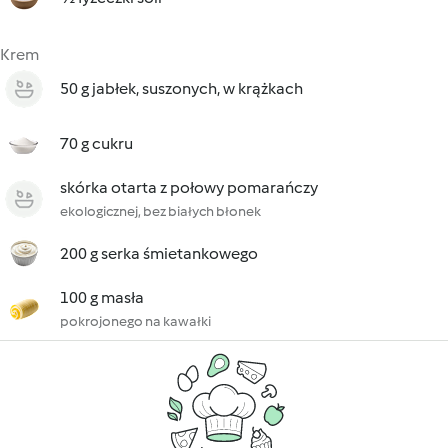
Krem
50 g jabłek, suszonych, w krążkach
70 g cukru
skórka otarta z połowy pomarańczy
ekologicznej, bez białych błonek
200 g serka śmietankowego
100 g masła
pokrojonego na kawałki