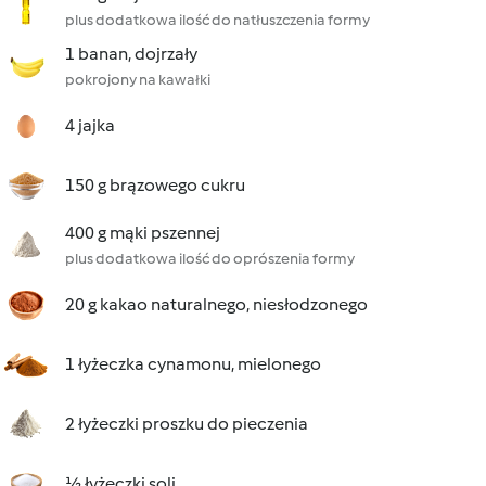
plus dodatkowa ilość do natłuszczenia formy
1 banan, dojrzały
pokrojony na kawałki
4 jajka
150 g brązowego cukru
400 g mąki pszennej
plus dodatkowa ilość do oprószenia formy
20 g kakao naturalnego, niesłodzonego
1 łyżeczka cynamonu, mielonego
2 łyżeczki proszku do pieczenia
½ łyżeczki soli