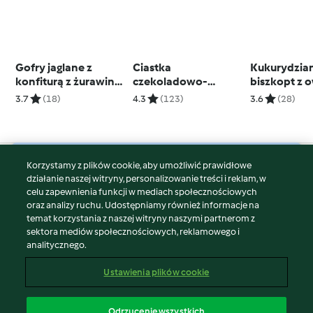
Gofry jaglane z
Ciastka
Kukurydzia
konfiturą z żurawiny i
czekoladowo-
biszkopt z 
kozim serem
pomarańczowe (bez
3.7
(18)
4.3
(123)
3.6
(28)
cukru)
Korzystamy z plików cookie, aby umożliwić prawidłowe
© Copyright 2026
działanie naszej witryny, personalizowanie treści i reklam, w
celu zapewnienia funkcji w mediach społecznościowych
Warunki korzystania
oraz analizy ruchu. Udostępniamy również informacje na
Polityka prywatności
temat korzystania z naszej witryny naszymi partnerom z
Disclaimer
sektora mediów społecznościowych, reklamowego i
analitycznego.
Znak wydawcy
Pliki cookie
Ustawienia plików cookie
Zgłoś treść
Odstąp od umowy
Odrzucenie wszystkich