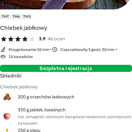
TM7
TM6
TM5
Chlebek jabłkowy
3.9
46 ocen
Przygotowanie 20 min
Czas całkowity 5 godz. 30 min
15 kawałków
Bezpłatna rejestracja
Składniki
Chlebek jabłkowy
200 g orzechów laskowych
350 g jabłek, kwaśnych
(np. Jonagold), obranych, bez gniazd nasiennych, pokrojonych
na kawałki
250 g oleju