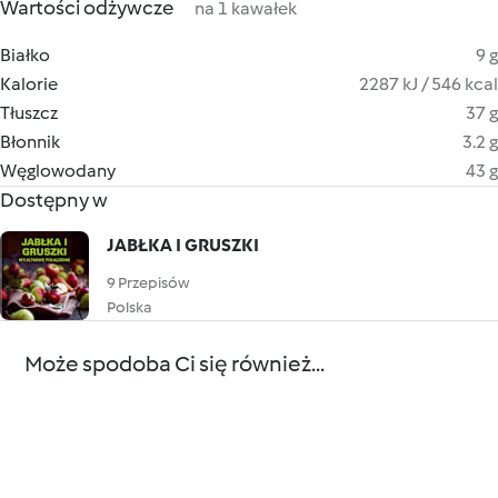
Wartości odżywcze
na 1 kawałek
Białko
9 g
Kalorie
2287 kJ / 546 kcal
Tłuszcz
37 g
Błonnik
3.2 g
Węglowodany
43 g
Dostępny w
JABŁKA I GRUSZKI
9 Przepisów
Polska
Może spodoba Ci się również...