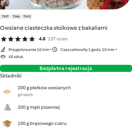
TM7
TM6
TM5
Owsiane ciasteczka słoikowe z bakaliami
4.8
137 ocen
Przygotowanie 10 min
Czas całkowity 1 godz. 10 min
45 sztuk
Bezpłatna rejestracja
Składniki
200 g płatków owsianych
górskich
200 g mąki pszennej
100 g brązowego cukru