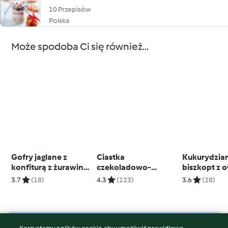
10 Przepisów
Polska
Może spodoba Ci się również...
Gofry jaglane z
Ciastka
Kukurydzia
konfiturą z żurawiny i
czekoladowo-
biszkopt z 
kozim serem
pomarańczowe (bez
3.7
(18)
4.3
(123)
3.6
(28)
cukru)