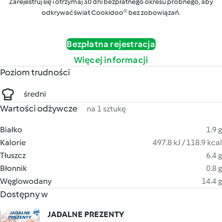
Zarejestruj się i otrzymaj 30 dni bezpłatnego okresu próbnego, aby
odkrywać świat Cookidoo® bez zobowiązań.
Bezpłatna rejestracja
Więcej informacji
Poziom trudności
średni
Wartości odżywcze
na 1 sztukę
Białko
1.9 g
Kalorie
497.8 kJ / 118.9 kcal
Tłuszcz
6.4 g
Błonnik
0.8 g
Węglowodany
14.4 g
Dostępny w
JADALNE PREZENTY