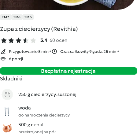
TM7
TM6
TM5
Zupa z ciecierzycy (Revithia)
3.4
60 ocen
Przygotowanie 5 min
Czas całkowity 9 godz. 25 min
6 porcji
Bezpłatna rejestracja
Składniki
250 g ciecierzycy, suszonej
woda
do namoczenia ciecierzycy
300 g cebuli
przekrojonej na pół