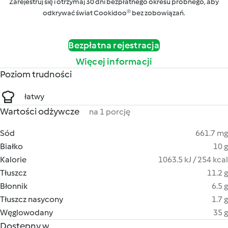
Zarejestruj się i otrzymaj 30 dni bezpłatnego okresu próbnego, aby
odkrywać świat Cookidoo® bez zobowiązań.
Bezpłatna rejestracja
Więcej informacji
Poziom trudności
łatwy
Wartości odżywcze
na 1 porcję
Sód
661.7 mg
Białko
10 g
Kalorie
1063.5 kJ / 254 kcal
Tłuszcz
11.2 g
Błonnik
6.5 g
Tłuszcz nasycony
1.7 g
Węglowodany
35 g
Dostępny w