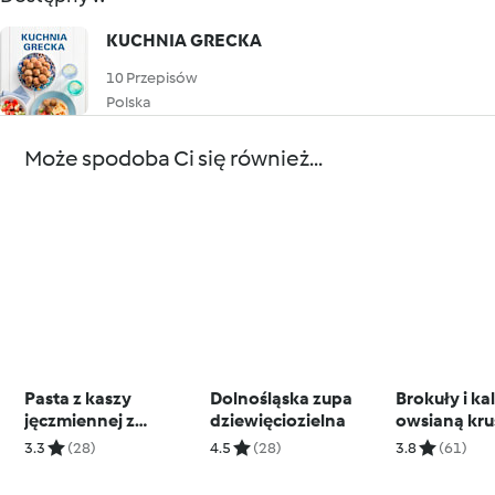
KUCHNIA GRECKA
10 Przepisów
Polska
Może spodoba Ci się również...
Pasta z kaszy
Dolnośląska zupa
Brokuły i kal
jęczmiennej z
dziewięciozielna
owsianą kr
suszonymi
3.3
(28)
4.5
(28)
3.8
(61)
pomidorami