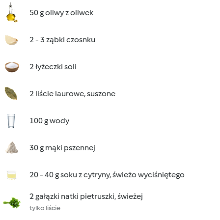
50 g oliwy z oliwek
2 - 3 ząbki czosnku
2 łyżeczki soli
2 liście laurowe, suszone
100 g wody
30 g mąki pszennej
20 - 40 g soku z cytryny, świeżo wyciśniętego
2 gałązki natki pietruszki, świeżej
tylko liście