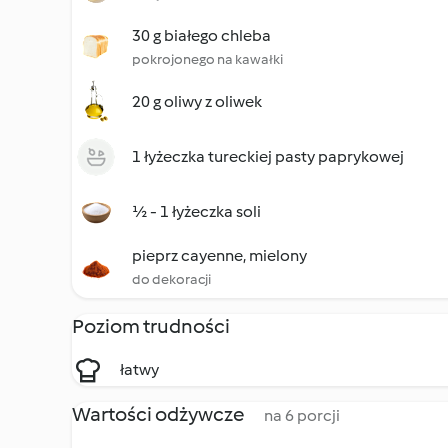
30 g białego chleba
pokrojonego na kawałki
20 g oliwy z oliwek
1 łyżeczka tureckiej pasty paprykowej
½ - 1 łyżeczka soli
pieprz cayenne, mielony
do dekoracji
Poziom trudności
łatwy
Wartości odżywcze
na 6 porcji