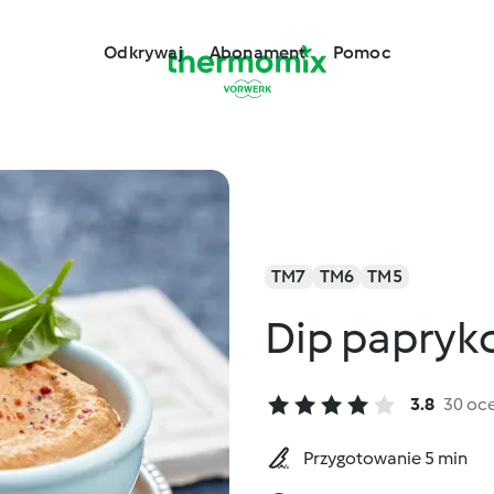
Odkrywaj
Abonament
Pomoc
TM7
TM6
TM5
Dip papry
3.8
30 oc
Przygotowanie 5 min