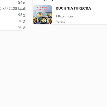
24 g
KUCHNIA TURECKA
 kJ / 1128 kcal
96 g
9 Przepisów
18 g
Polska
28 g