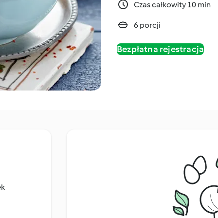
Czas całkowity 10 min
6 porcji
Bezpłatna rejestracja
ek