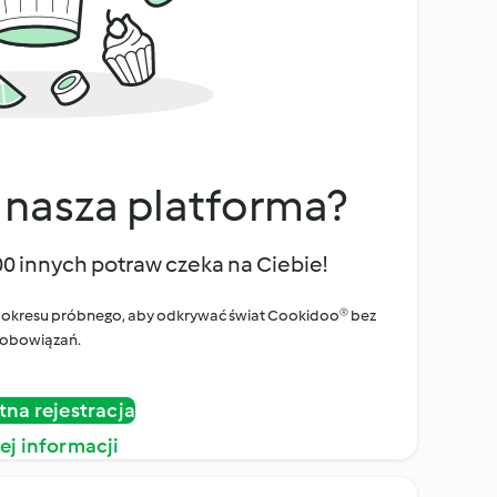
 nasza platforma?
00 innych potraw czeka na Ciebie!
ego okresu próbnego, aby odkrywać świat Cookidoo® bez
obowiązań.
tna rejestracja
ej informacji