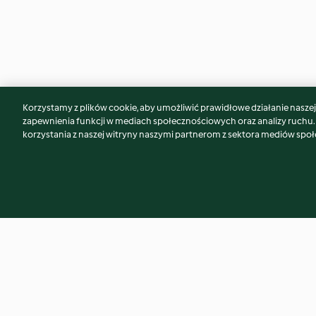
Korzystamy z plików cookie, aby umożliwić prawidłowe działanie naszej w
Może spodoba Ci się również...
zapewnienia funkcji w mediach społecznościowych oraz analizy ruchu
korzystania z naszej witryny naszymi partnerom z sektora mediów spo