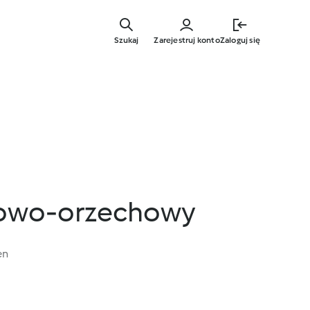
Przejdź
do
Szukaj
Zarejestruj konto
Zaloguj się
głównej
treści
kowo-orzechowy
en