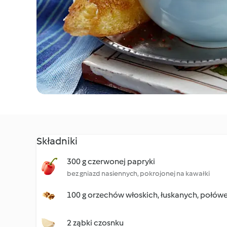
Składniki
300 g czerwonej papryki
bez gniazd nasiennych, pokrojonej na kawałki
100 g orzechów włoskich, łuskanych, połów
2 ząbki czosnku