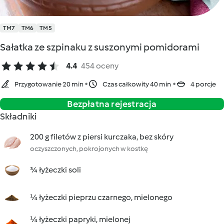
TM7
TM6
TM5
Sałatka ze szpinaku z suszonymi pomidorami
4.4
454 oceny
Przygotowanie 20 min
Czas całkowity 40 min
4 porcje
Bezpłatna rejestracja
Składniki
200 g filetów z piersi kurczaka, bez skóry
oczyszczonych, pokrojonych w kostkę
¾ łyżeczki soli
¼ łyżeczki pieprzu czarnego, mielonego
¼ łyżeczki papryki, mielonej