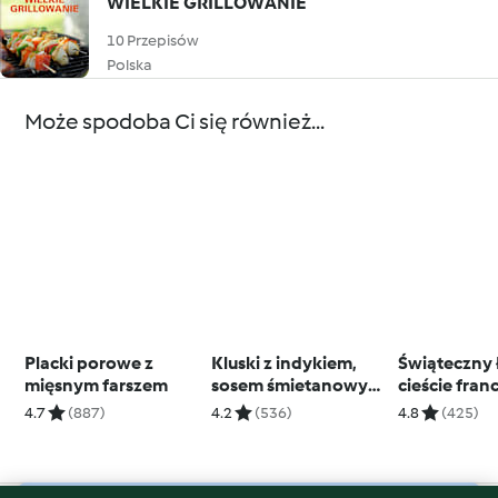
WIELKIE GRILLOWANIE
10 Przepisów
Polska
Może spodoba Ci się również...
Placki porowe z
Kluski z indykiem,
Świąteczny 
mięsnym farszem
sosem śmietanowym
cieście fran
i porem
sosem bern
4.7
(887)
4.2
(536)
4.8
(425)