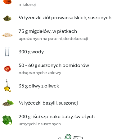
mielonej
½ łyżeczki ziół prowansalskich, suszonych
75 g migdałów, w płatkach
uprażonych na patelni, do dekoracji
300 g wody
50 - 60 g suszonych pomidorów
odsączonych z zalewy
35 g oliwy z oliwek
½ łyżeczki bazylii, suszonej
200 g liści szpinaku baby, świeżych
umytych i osuszonych