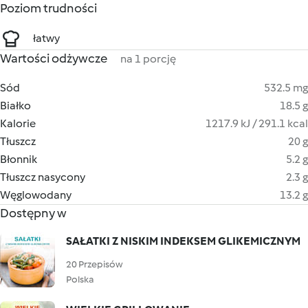
Poziom trudności
łatwy
Wartości odżywcze
na 1 porcję
Sód
532.5 mg
Białko
18.5 g
Kalorie
1217.9 kJ / 291.1 kcal
Tłuszcz
20 g
Błonnik
5.2 g
Tłuszcz nasycony
2.3 g
Węglowodany
13.2 g
Dostępny w
SAŁATKI Z NISKIM INDEKSEM GLIKEMICZNYM
20 Przepisów
Polska