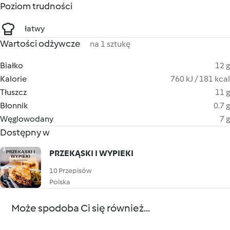
Poziom trudności
łatwy
Wartości odżywcze
na 1 sztukę
Białko
12 g
Kalorie
760 kJ / 181 kcal
Tłuszcz
11 g
Błonnik
0.7 g
Węglowodany
7 g
Dostępny w
PRZEKĄSKI I WYPIEKI
10 Przepisów
Polska
Może spodoba Ci się również...