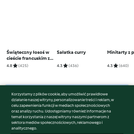
Świąteczny łosoś w
Sałatka curry
Minitarty z
cieście francuskim z
sosem berneńskim
4.8
(425)
4.3
(436)
4.3
(640)
Korzystamy z plików cookie, aby umożliwić prawidłowe
© Copyright 2026
działanie naszej witryny, personalizowanie treści i reklam, w
celu zapewnienia funkcji w mediach społecznościowych
Warunki korzystania
oraz analizy ruchu. Udostępniamy również informacje na
Polityka prywatności
temat korzystania z naszej witryny naszymi partnerom z
Disclaimer
sektora mediów społecznościowych, reklamowego i
analitycznego.
Znak wydawcy