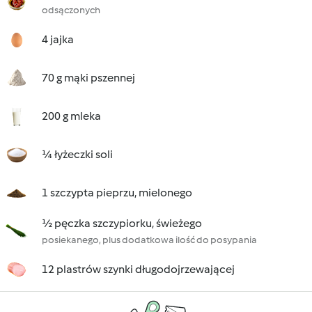
odsączonych
4 jajka
70 g mąki pszennej
200 g mleka
¼ łyżeczki soli
1 szczypta pieprzu, mielonego
½ pęczka szczypiorku, świeżego
posiekanego, plus dodatkowa ilość do posypania
12 plastrów szynki długodojrzewającej