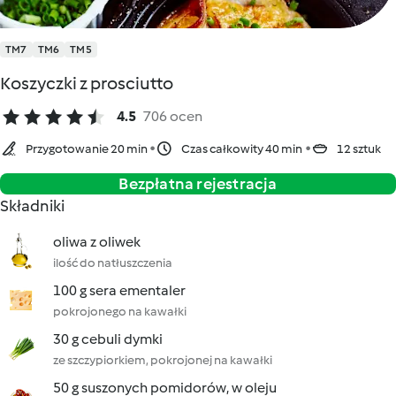
TM7
TM6
TM5
Koszyczki z prosciutto
4.5
706 ocen
Przygotowanie 20 min
Czas całkowity 40 min
12 sztuk
Bezpłatna rejestracja
Składniki
oliwa z oliwek
ilość do natłuszczenia
100 g sera ementaler
pokrojonego na kawałki
30 g cebuli dymki
ze szczypiorkiem, pokrojonej na kawałki
50 g suszonych pomidorów, w oleju