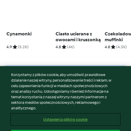
Cynamonki
Ciasto ucierane z
Czekolado
owocami i kruszonką
muffinki
4.9
(5.2K)
4.8
(4K)
4.8
(4.3K)
Korzystamy z plików cookie, aby umożliwić prawidłowe
© Copyright 2026
działanie naszej witryny, personalizowanie treści i reklam, w
celu zapewnienia funkcji w mediach społecznościowych
Warunki korzystania
oraz analizy ruchu. Udostępniamy również informacje na
Polityka prywatności
temat korzystania z naszej witryny naszymi partnerom z
Disclaimer
sektora mediów społecznościowych, reklamowego i
analitycznego.
Znak wydawcy
Pliki cookie
Ustawienia plików cookie
Zgłoś treść