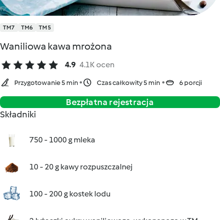
TM7
TM6
TM5
Waniliowa kawa mrożona
4.9
4.1K ocen
Przygotowanie 5 min
Czas całkowity 5 min
6 porcji
Bezpłatna rejestracja
Składniki
750 - 1000 g mleka
10 - 20 g kawy rozpuszczalnej
100 - 200 g kostek lodu