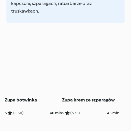
kapuście, szparagach, rabarbarze oraz
truskawkach.
Zupa botwinka
Zupa krem ze szparagów
5
(5.3K)
40 min
5
(675)
45 min