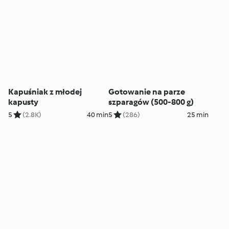
Kapuśniak z młodej
Gotowanie na parze
kapusty
szparagów (500-800 g)
5
(2.8K)
40 min
5
(286)
25 min