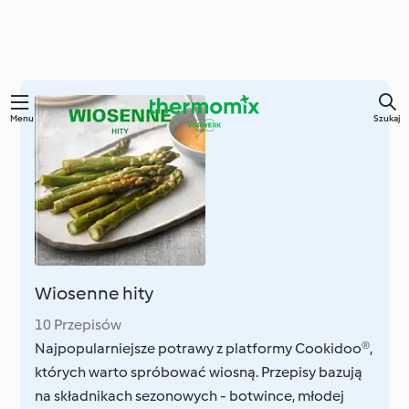
Przejdź
Menu
Szukaj
do
głównej
treści
Wiosenne hity
10 Przepisów
Najpopularniejsze potrawy z platformy Cookidoo®,
których warto spróbować wiosną. Przepisy bazują
na składnikach sezonowych - botwince, młodej