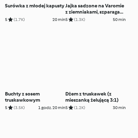
Surówka z młodej kapusty
Jajka sadzone na Varomie
z ziemniakami, szparagami
i sosem cytrynowym
5
(1.7K)
20 min
5
(1.3K)
50 min
Buchty z sosem
Dżem z truskawek (z
truskawkowym
mieszanką żelującą 3:1)
5
(3.5K)
1 godz. 20 min
5
(1.2K)
30 min