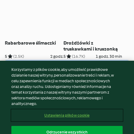
Rabarbarowe ślimaczki
Drożdżówki z
truskawkami i kruszonką
5
(2.5K)
2 godz.
5
(16.7K)
1 godz. 30 min
Korzystamy z plików cookie, aby umożliwić prawidłowe
© Copyright 2026
działanie naszej witryny, personalizowanie treści i reklam, w
celu zapewnienia funkcji w mediach społecznościowych
Warunki korzystania
oraz analizy ruchu. Udostępniamy również informacje na
Polityka prywatności
temat korzystania z naszej witryny naszymi partnerom z
Disclaimer
sektora mediów społecznościowych, reklamowego i
analitycznego.
Znak wydawcy
Pliki cookie
Ustawienia plików cookie
Zgłoś treść
Odstąp od umowy
Odrzucenie wszystkich