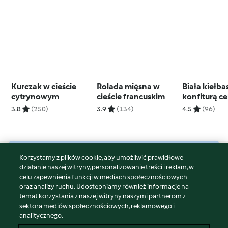
Kurczak w cieście
Rolada mięsna w
Biała kiełba
cytrynowym
cieście francuskim
konfiturą c
3.8
(250)
3.9
(134)
4.5
(96)
Korzystamy z plików cookie, aby umożliwić prawidłowe
© Copyright 2026
działanie naszej witryny, personalizowanie treści i reklam, w
celu zapewnienia funkcji w mediach społecznościowych
Warunki korzystania
oraz analizy ruchu. Udostępniamy również informacje na
Polityka prywatności
temat korzystania z naszej witryny naszymi partnerom z
Disclaimer
sektora mediów społecznościowych, reklamowego i
analitycznego.
Znak wydawcy