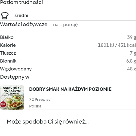
Poziom trudności
średni
Wartości odżywcze
na 1 porcję
Białko
39 g
Kalorie
1801 kJ / 431 kcal
Tłuszcz
7 g
Błonnik
6.8 g
Węglowodany
48 g
Dostępny w
DOBRY SMAK NA KAŻDYM POZIOMIE
72 Przepisy
Polska
Może spodoba Ci się również...