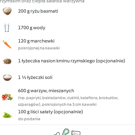
rzymskim oraz ciepła sałatka warzywna
200 g ryżu basmati
1700 g wody
120 g marchewki
pokrojonej na kawałki
1 łyżeczka nasion kminu rzymskiego (opcjonalnie)
1 ½ łyżeczki soli
600 g warzyw, mieszanych
(np. papryki, bakłażanów, cukinii, kalafiora, brokułów,
szparagów), pokrojonych na 3 cm kawałki
100 g liści sałaty (opcjonalnie)
do podania