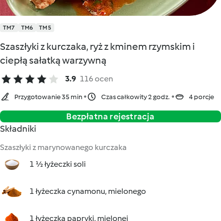
TM7
TM6
TM5
Szaszłyki z kurczaka, ryż z kminem rzymskim i
ciepłą sałatką warzywną
3.9
116 ocen
Przygotowanie 35 min
Czas całkowity 2 godz.
4 porcje
Bezpłatna rejestracja
Składniki
Szaszłyki z marynowanego kurczaka
1 ½ łyżeczki soli
1 łyżeczka cynamonu, mielonego
1 łyżeczka papryki, mielonej