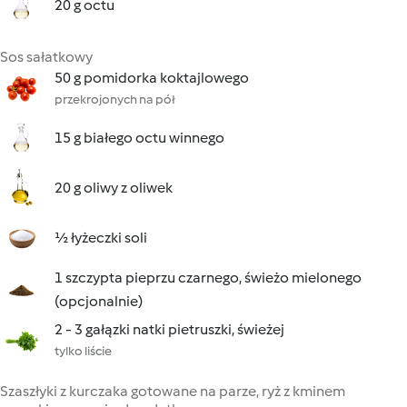
20 g octu
Sos sałatkowy
50 g pomidorka koktajlowego
przekrojonych na pół
15 g białego octu winnego
20 g oliwy z oliwek
½ łyżeczki soli
1 szczypta pieprzu czarnego, świeżo mielonego
(opcjonalnie)
2 - 3 gałązki natki pietruszki, świeżej
tylko liście
Szaszłyki z kurczaka gotowane na parze, ryż z kminem