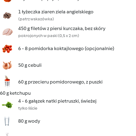
1 łyżeczka ziaren ziela angielskiego
(patrz wskazówka)
450 g filetów z piersi kurczaka, bez skóry
pokrojonych w paski (0,5 x 2 cm)
6 - 8 pomidorka koktajlowego (opcjonalnie)
50 g cebuli
60 g przecieru pomidorowego, z puszki
60 g ketchupu
4 - 6 gałązek natki pietruszki, świeżej
tylko liście
80 g wody