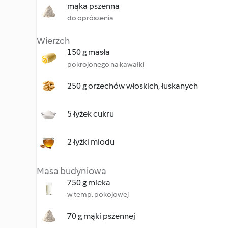
mąka pszenna
do oprószenia
Wierzch
150 g masła
pokrojonego na kawałki
250 g orzechów włoskich, łuskanych
5 łyżek cukru
2 łyżki miodu
Masa budyniowa
750 g mleka
w temp. pokojowej
70 g mąki pszennej