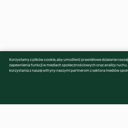
Korzystamy z plików cookie, aby umożliwić prawidłowe działanie naszej w
Może spodoba Ci się również...
zapewnienia funkcji w mediach społecznościowych oraz analizy ruchu
korzystania z naszej witryny naszymi partnerom z sektora mediów spo