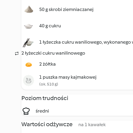
50 g skrobi ziemniaczanej
40 g cukru
1 łyżeczka cukru waniliowego, wykonanego
2 łyżeczki cukru wanilinowego
2 żółtka
1 puszka masy kajmakowej
(ok. 510 g)
Poziom trudności
średni
Wartości odżywcze
na 1 kawałek