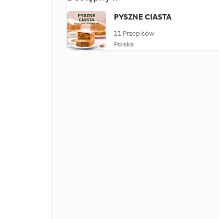
PYSZNE CIASTA
11 Przepisów
Polska