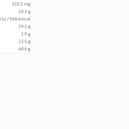
233.2 mg
10.2 g
 kJ / 568.4 kcal
29.2 g
1.9 g
13.5 g
68.6 g