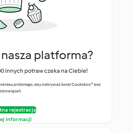
 nasza platforma?
00 innych potraw czeka na Ciebie!
ego okresu próbnego, aby odkrywać świat Cookidoo® bez
obowiązań.
tna rejestracja
ej informacji