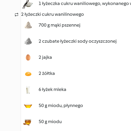
1 łyżeczka cukru waniliowego, wykonanego
2 łyżeczki cukru wanilinowego
700 g mąki pszennej
2 czubate łyżeczki sody oczyszczonej
2 jajka
2 żółtka
6 łyżek mleka
50 g miodu, płynnego
50 g miodu