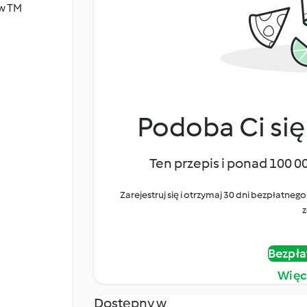
 w TM
Podoba Ci się
Ten przepis i ponad 100 0
Zarejestruj się i otrzymaj 30 dni bezpłatn
z
Bezpła
Więc
Dostępny w