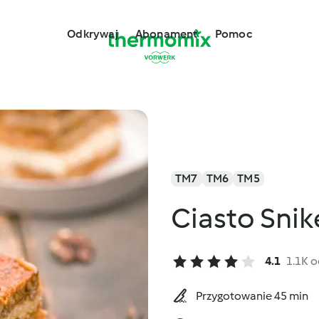
Odkrywaj
Abonament
Pomoc
TM7
TM6
TM5
Ciasto Snik
4.1
1.1K 
Przygotowanie 45 min