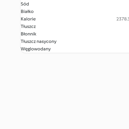
Sód
Białko
Kalorie
2378.3
Tłuszcz
Błonnik
Tłuszcz nasycony
Węglowodany