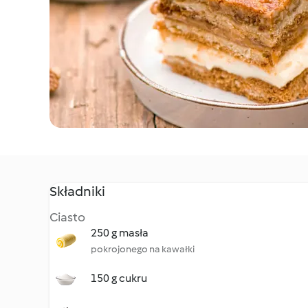
Składniki
Ciasto
250 g masła
pokrojonego na kawałki
150 g cukru