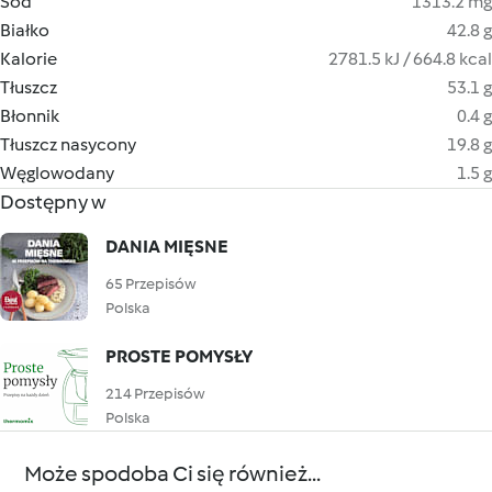
Sód
1313.2 mg
Białko
42.8 g
Kalorie
2781.5 kJ / 664.8 kcal
Tłuszcz
53.1 g
Błonnik
0.4 g
Tłuszcz nasycony
19.8 g
Węglowodany
1.5 g
Dostępny w
DANIA MIĘSNE
65 Przepisów
Polska
PROSTE POMYSŁY
214 Przepisów
Polska
Może spodoba Ci się również...