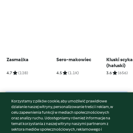
Zasmażka
Sero-makowiec
Kluski scyk
(hałuski)
4.7
(128)
4.5
(1.1K)
3.6
(656)
Korzystamy z plików cookie, aby umożliwić prawidłowe
© Copyright 2026
działanie naszej witryny, personalizowanie treści i reklam, w
celu zapewnienia funkcji w mediach społecznościowych
Warunki korzystania
oraz analizy ruchu. Udostępniamy również informacje na
Polityka prywatności
temat korzystania z naszej witryny naszymi partnerom z
Disclaimer
sektora mediów społecznościowych, reklamowego i