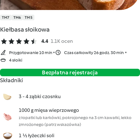
TM7
TM6
TM5
Kiełbasa słoikowa
4.4
1.1K ocen
Przygotowanie 10 min
Czas całkowity 26 godz. 30 min
4 słoiki
Bezpłatna rejestracja
Składniki
3 - 4 ząbki czosnku
1000 g mięsa wieprzowego
z łopatki lub karkówki, pokrojonego na 3 cm kawałki, lekko
zmrożonego (patrz wskazówka)
1 ½ łyżeczki soli