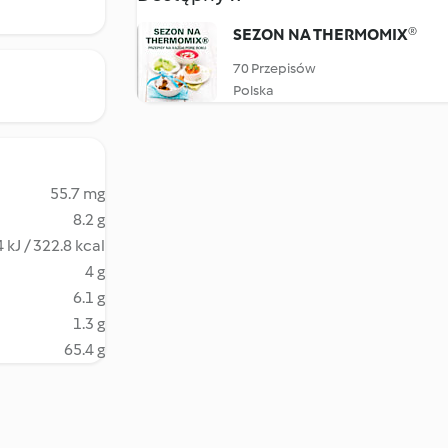
SEZON NA THERMOMIX®
70 Przepisów
Polska
55.7 mg
8.2 g
 kJ / 322.8 kcal
4 g
6.1 g
1.3 g
65.4 g