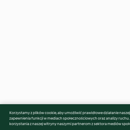
Korzystamy z plików cookie, aby umożliwić prawidłowe działanie naszej w
Może spodoba Ci się również...
zapewnienia funkcji w mediach społecznościowych oraz analizy ruchu
korzystania z naszej witryny naszymi partnerom z sektora mediów spo