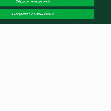
Odrzucenie wszystkich
Akceptowanie plików cookie
(dla dzieci)
Zupa krem z soczewicy (dla
dzieci)
4.1
(313)