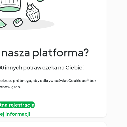
 nasza platforma?
00 innych potraw czeka na Ciebie!
ego okresu próbnego, aby odkrywać świat Cookidoo® bez
obowiązań.
tna rejestracja
ej informacji