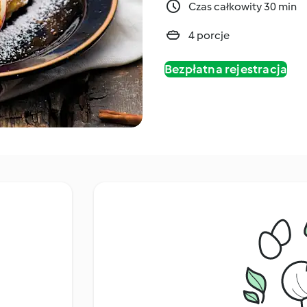
Czas całkowity 30 min
4 porcje
Bezpłatna rejestracja