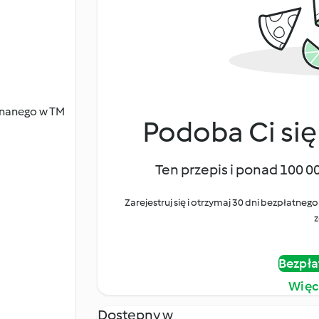
konanego w TM
Podoba Ci się
Ten przepis i ponad 100 0
Zarejestruj się i otrzymaj 30 dni bezpłatn
z
Bezpła
Więc
Dostępny w