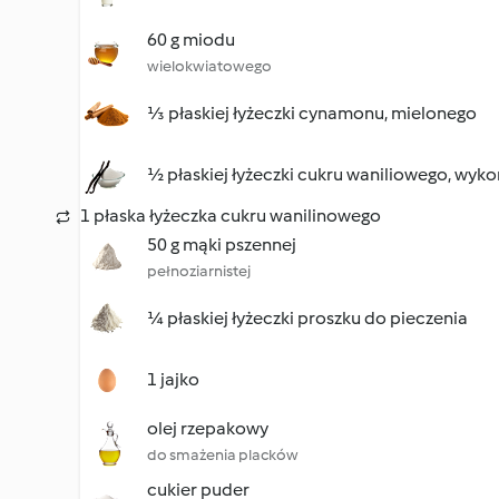
60 g miodu
wielokwiatowego
⅓ płaskiej łyżeczki cynamonu, mielonego
½ płaskiej łyżeczki cukru waniliowego, wy
1 płaska łyżeczka cukru wanilinowego
50 g mąki pszennej
pełnoziarnistej
¼ płaskiej łyżeczki proszku do pieczenia
1 jajko
olej rzepakowy
do smażenia placków
cukier puder