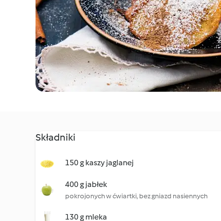
Składniki
150 g kaszy jaglanej
400 g jabłek
pokrojonych w ćwiartki, bez gniazd nasiennych
130 g mleka