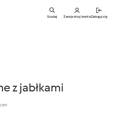
Przejdź
do
Szukaj
Zarejestruj konto
Zaloguj się
głównej
treści
ne z jabłkami
ocen