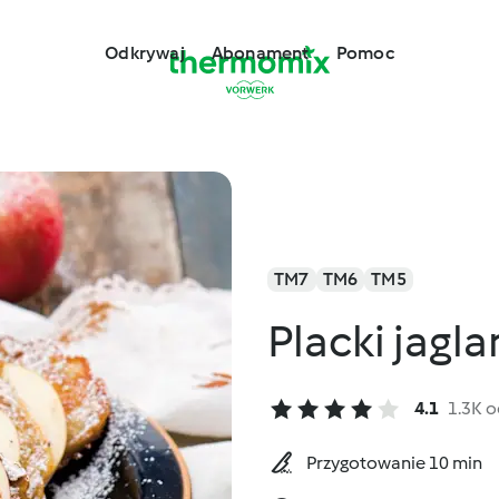
Odkrywaj
Abonament
Pomoc
TM7
TM6
TM5
Placki jagla
4.1
1.3K 
Przygotowanie 10 min