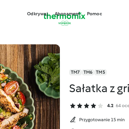
Odkrywaj
Abonament
Pomoc
TM7
TM6
TM5
Sałatka z g
4.2
64 oc
Przygotowanie 15 min