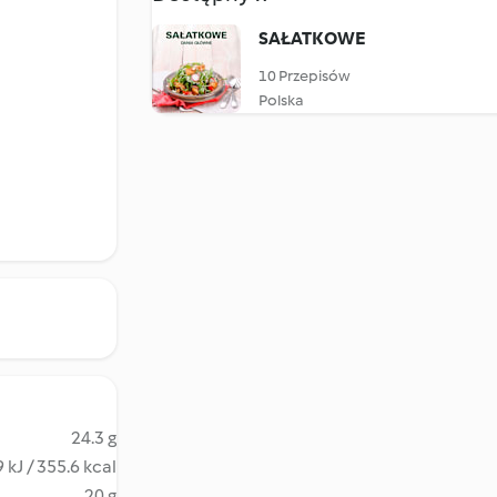
SAŁATKOWE
10 Przepisów
Polska
24.3 g
 kJ / 355.6 kcal
20 g