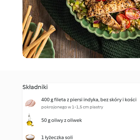
Składniki
400 g fileta z piersi indyka, bez skóry i kości
pokrojonego w 1-1,5 cm plastry
50 g oliwy z oliwek
1 łyżeczka soli