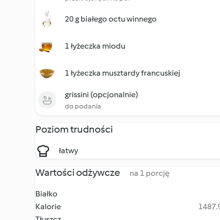
20 g białego octu winnego
1 łyżeczka miodu
1 łyżeczka musztardy francuskiej
grissini (opcjonalnie)
do podania
Poziom trudności
łatwy
Wartości odżywcze
na 1 porcję
Białko
Kalorie
1487.9
Tłuszcz