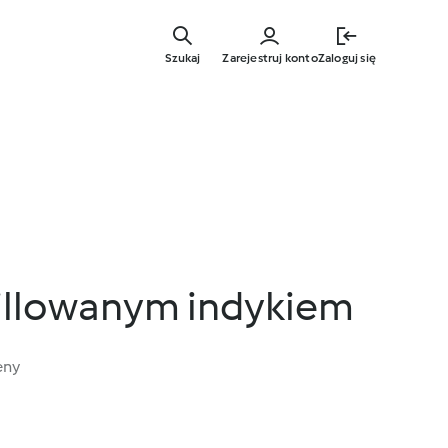
Przejdź
do
Szukaj
Zarejestruj konto
Zaloguj się
głównej
treści
rillowanym indykiem
eny