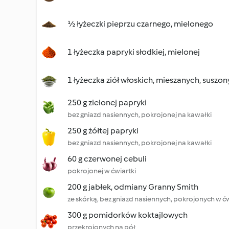
½ łyżeczki pieprzu czarnego, mielonego
1 łyżeczka papryki słodkiej, mielonej
1 łyżeczka ziół włoskich, mieszanych, suszo
250 g zielonej papryki
bez gniazd nasiennych, pokrojonej na kawałki
250 g żółtej papryki
bez gniazd nasiennych, pokrojonej na kawałki
60 g czerwonej cebuli
pokrojonej w ćwiartki
200 g jabłek, odmiany Granny Smith
ze skórką, bez gniazd nasiennych, pokrojonych w ćw
300 g pomidorków koktajlowych
przekrojonych na pół