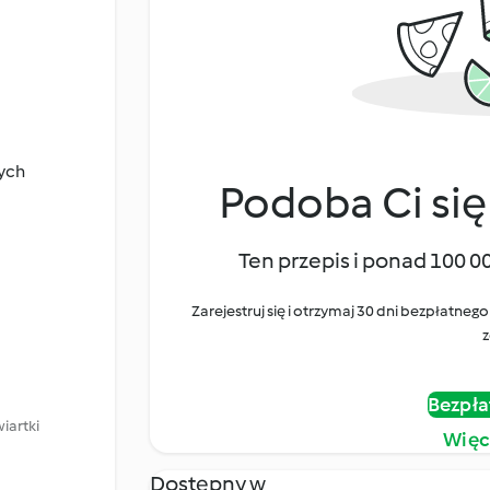
nych
Podoba Ci się
Ten przepis i ponad 100 0
Zarejestruj się i otrzymaj 30 dni bezpłatn
z
Bezpła
iartki
Więc
Dostępny w