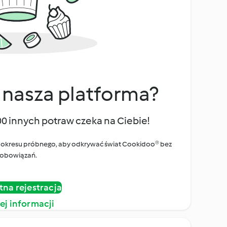
 nasza platforma?
00 innych potraw czeka na Ciebie!
ego okresu próbnego, aby odkrywać świat Cookidoo® bez
obowiązań.
tna rejestracja
ej informacji