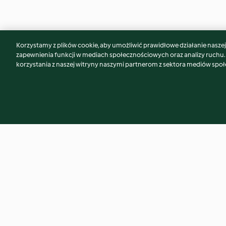
Korzystamy z plików cookie, aby umożliwić prawidłowe działanie naszej w
Może spodoba Ci się również...
zapewnienia funkcji w mediach społecznościowych oraz analizy ruchu
korzystania z naszej witryny naszymi partnerom z sektora mediów spo
Cebule faszerowane
Ryżowe pulpety z 
ziemniakami (z grilla)
3.7
(39)
3.1
(93)