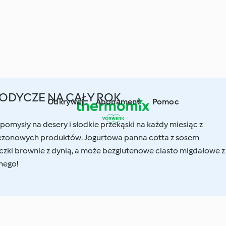
ODYCZE NA CAŁY ROK
Odkrywaj
Abonament
Pomoc
omysły na desery i słodkie przekąski na każdy miesiąc z
ezonowych produktów. Jogurtowa panna cotta z sosem
ki brownie z dynią, a może bezglutenowe ciasto migdałowe z
nego!