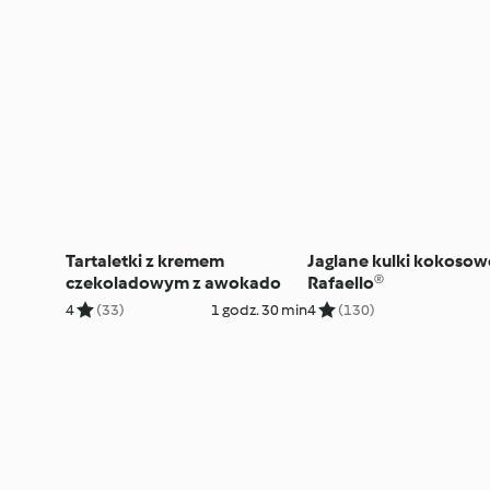
Tartaletki z kremem
Jaglane kulki kokosowe
czekoladowym z awokado
Rafaello®
4
(33)
1 godz. 30 min
4
(130)