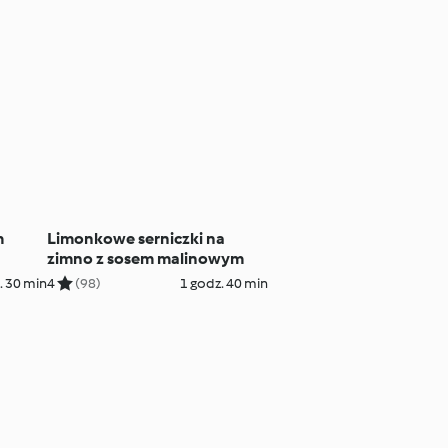
m
Limonkowe serniczki na
zimno z sosem malinowym
. 30 min
4
(98)
1 godz. 40 min