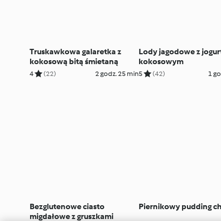
Truskawkowa galaretka z
Lody jagodowe z jogu
kokosową bitą śmietaną
kokosowym
4
(22)
2 godz. 25 min
5
(42)
1 go
Bezglutenowe ciasto
Piernikowy pudding ch
migdałowe z gruszkami