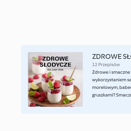
ZDROWE SŁ
12 Przepisów
Zdrowe i smaczne p
wykorzystaniem s
morelowym, babecz
gruszkami? Smacz