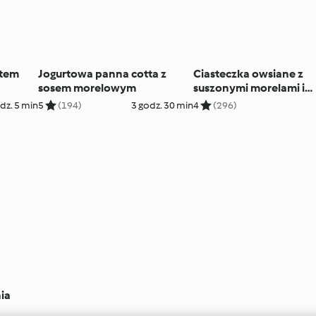
rtem
Jogurtowa panna cotta z
Ciasteczka owsiane z
sosem morelowym
suszonymi morelami i
jabłkiem
dz. 5 min
5
(194)
3 godz. 30 min
4
(296)
ia