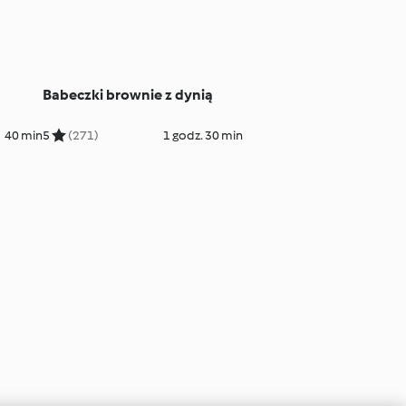
Babeczki brownie z dynią
40 min
5
(271)
1 godz. 30 min