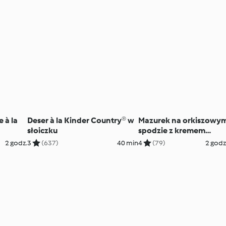
 à la
Deser à la Kinder Country® w
Mazurek na orkiszowy
słoiczku
spodzie z kremem
orzechowym
2 godz.
3
(637)
40 min
4
(79)
2 godz