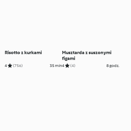
Risotto z kurkami
Musztarda z suszonymi
figami
4
(756)
35 min
4
(4)
8 godz.