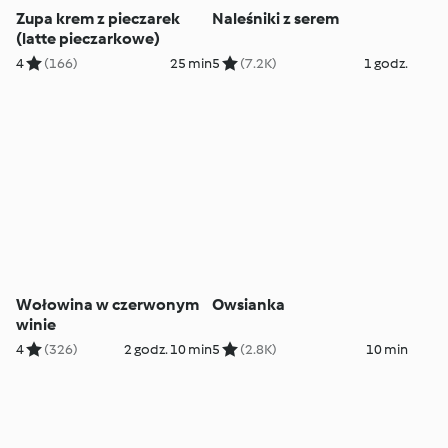
Zupa krem z pieczarek
Naleśniki z serem
(latte pieczarkowe)
4
(166)
25 min
5
(7.2K)
1 godz.
Wołowina w czerwonym
Owsianka
winie
4
(326)
2 godz. 10 min
5
(2.8K)
10 min