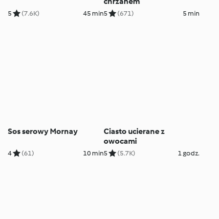
chrzanem
5
(7.6K)
45 min
5
(671)
5 min
Sos serowy Mornay
Ciasto ucierane z
owocami
4
(61)
10 min
5
(5.7K)
1 godz.