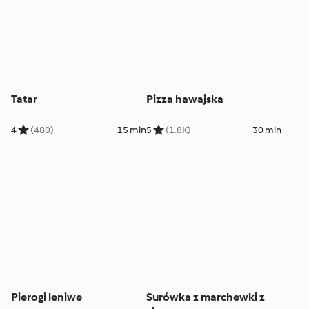
Tatar
Pizza hawajska
4
(480)
15 min
5
(1.8K)
30 min
Pierogi leniwe
Surówka z marchewki z