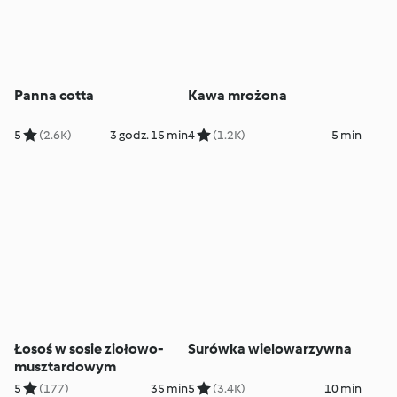
Panna cotta
Kawa mrożona
5
(2.6K)
3 godz. 15 min
4
(1.2K)
5 min
Łosoś w sosie ziołowo-
Surówka wielowarzywna
musztardowym
5
(177)
35 min
5
(3.4K)
10 min