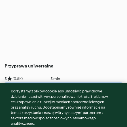
Przyprawa uniwersalna
5
(3.8K)
5 min
Korzystamy z plików cookie, aby umożliwić prawidłowe
© Copyright 2026
działanie naszej witryny, personalizowanie treści i reklam, w
celu zapewnienia funkcji w mediach społecznościowych
Warunki korzystania
oraz analizy ruchu. Udostępniamy również informacje na
Polityka prywatności
temat korzystania z naszej witryny naszymi partnerom z
Disclaimer
sektora mediów społecznościowych, reklamowego i
analitycznego.
Znak wydawcy