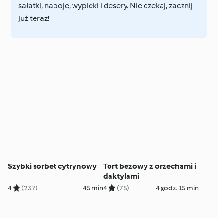
sałatki, napoje, wypieki i desery. Nie czekaj, zacznij
już teraz!
Szybki sorbet cytrynowy
Tort bezowy z orzechami i
daktylami
4
(237)
45 min
4
(75)
4 godz. 15 min