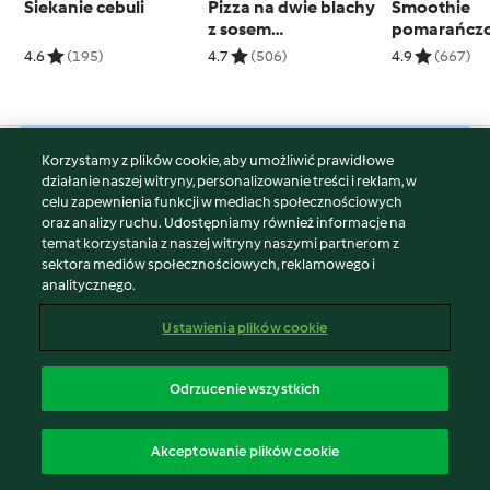
Siekanie cebuli
Pizza na dwie blachy
Smoothie
z sosem
pomarańcz
pomidorowym i
4.6
(195)
4.7
(506)
4.9
(667)
mozzarellą
Korzystamy z plików cookie, aby umożliwić prawidłowe
© Copyright 2026
działanie naszej witryny, personalizowanie treści i reklam, w
celu zapewnienia funkcji w mediach społecznościowych
Warunki korzystania
oraz analizy ruchu. Udostępniamy również informacje na
Polityka prywatności
temat korzystania z naszej witryny naszymi partnerom z
Disclaimer
sektora mediów społecznościowych, reklamowego i
analitycznego.
Znak wydawcy
Pliki cookie
Ustawienia plików cookie
Zgłoś treść
Odstąp od umowy
Odrzucenie wszystkich
Oświadczenie o dostępności
polski
Akceptowanie plików cookie