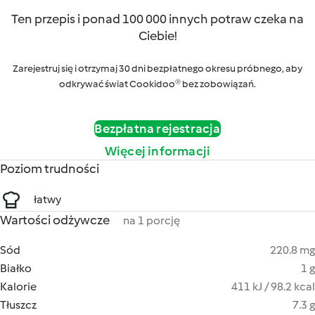
Ten przepis i ponad 100 000 innych potraw czeka na
Ciebie!
Zarejestruj się i otrzymaj 30 dni bezpłatnego okresu próbnego, aby
odkrywać świat Cookidoo® bez zobowiązań.
Bezpłatna rejestracja
Więcej informacji
Poziom trudności
łatwy
Wartości odżywcze
na 1 porcję
Sód
220.8 mg
Białko
1 g
Kalorie
411 kJ / 98.2 kcal
Tłuszcz
7.3 g