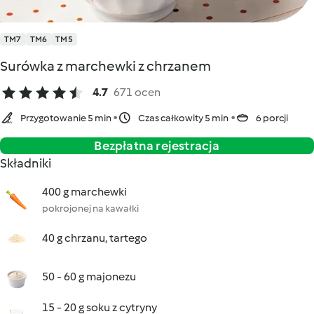
TM7
TM6
TM5
Surówka z marchewki z chrzanem
4.7
671 ocen
Przygotowanie 5 min
Czas całkowity 5 min
6 porcji
Bezpłatna rejestracja
Składniki
400 g marchewki
pokrojonej na kawałki
40 g chrzanu, tartego
50 - 60 g majonezu
15 - 20 g soku z cytryny