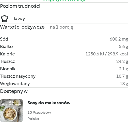
Poziom trudności
łatwy
Wartości odżywcze
na 1 porcję
Sód
600.2 mg
Białko
5.6 g
Kalorie
1250.6 kJ / 298.9 kcal
Tłuszcz
24.2 g
Błonnik
3.1 g
Tłuszcz nasycony
10.7 g
Węglowodany
18 g
Dostępny w
Sosy do makaronów
10 Przepisów
Polska