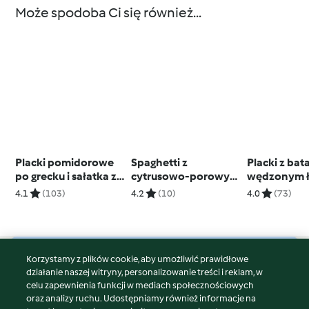
Może spodoba Ci się również...
Placki pomidorowe
Spaghetti z
Placki z bat
po grecku i sałatka z
cytrusowo-porowym
wędzonym ł
rumienioną
pesto (TM7)
(TM6, TM7)
4.1
(103)
4.2
(10)
4.0
(73)
ciecierzycą
Korzystamy z plików cookie, aby umożliwić prawidłowe
© Copyright 2026
działanie naszej witryny, personalizowanie treści i reklam, w
celu zapewnienia funkcji w mediach społecznościowych
Warunki korzystania
oraz analizy ruchu. Udostępniamy również informacje na
Polityka prywatności