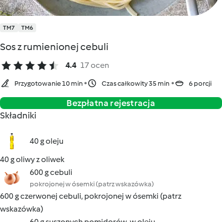
TM7
TM6
Sos z rumienionej cebuli
4.4
17 ocen
Przygotowanie 10 min
Czas całkowity 35 min
6 porcji
Bezpłatna rejestracja
Składniki
40 g oleju
40 g oliwy z oliwek
600 g cebuli
pokrojonej w ósemki (patrz wskazówka)
600 g czerwonej cebuli, pokrojonej w ósemki (patrz
wskazówka)
60 g suszonych pomidorów, w oleju