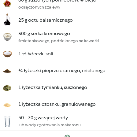
odsączonych z zalewy
25 g octu balsamicznego
300 g serka kremowego
śmietankowego, podzielonego na kawałki
1 ½ łyżeczki soli
¾ łyżeczki pieprzu czarnego, mielonego
1 łyżeczka tymianku, suszonego
1 łyżeczka czosnku, granulowanego
50 - 70 g wrzącej wody
lub wody z gotowania makaronu