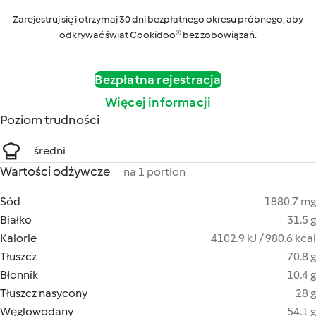
Zarejestruj się i otrzymaj 30 dni bezpłatnego okresu próbnego, aby
odkrywać świat Cookidoo® bez zobowiązań.
Bezpłatna rejestracja
Więcej informacji
Poziom trudności
średni
Wartości odżywcze
na 1 portion
Sód
1880.7 mg
Białko
31.5 g
Kalorie
4102.9 kJ / 980.6 kcal
Tłuszcz
70.8 g
Błonnik
10.4 g
Tłuszcz nasycony
28 g
Węglowodany
54.1 g