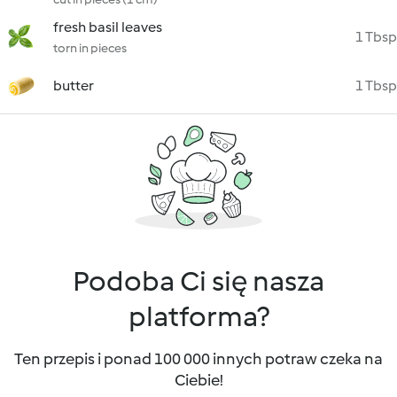
fresh basil leaves
1 Tbsp
torn in pieces
butter
1 Tbsp
Podoba Ci się nasza
platforma?
Ten przepis i ponad 100 000 innych potraw czeka na
Ciebie!