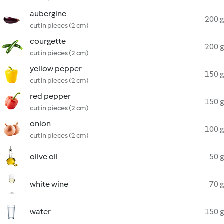
aubergine
200 g
cut in pieces (2 cm)
courgette
200 g
cut in pieces (2 cm)
yellow pepper
150 g
cut in pieces (2 cm)
red pepper
150 g
cut in pieces (2 cm)
onion
100 g
cut in pieces (2 cm)
olive oil
50 g
white wine
70 g
water
150 g