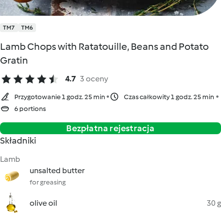
TM7
TM6
Lamb Chops with Ratatouille, Beans and Potato
Gratin
4.7
3 oceny
Przygotowanie 1 godz. 25 min
Czas całkowity 1 godz. 25 min
6 portions
Bezpłatna rejestracja
Składniki
Lamb
unsalted butter
for greasing
olive oil
30 g