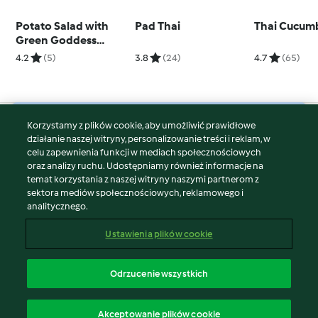
Potato Salad with
Pad Thai
Thai Cucum
Green Goddess
Dressing
4.2
(5)
3.8
(24)
4.7
(65)
Korzystamy z plików cookie, aby umożliwić prawidłowe
© Copyright 2026
działanie naszej witryny, personalizowanie treści i reklam, w
celu zapewnienia funkcji w mediach społecznościowych
Warunki korzystania
oraz analizy ruchu. Udostępniamy również informacje na
Polityka prywatności
temat korzystania z naszej witryny naszymi partnerom z
Disclaimer
sektora mediów społecznościowych, reklamowego i
analitycznego.
Znak wydawcy
Pliki cookie
Ustawienia plików cookie
Zgłoś treść
Odstąp od umowy
Odrzucenie wszystkich
Oświadczenie o dostępności
polski
Akceptowanie plików cookie