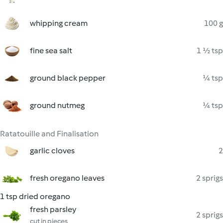
whipping cream
100 g
fine sea salt
1 ½ tsp
ground black pepper
¼ tsp
ground nutmeg
¼ tsp
Ratatouille and Finalisation
garlic cloves
2
fresh oregano leaves
2 sprigs
1 tsp dried oregano
fresh parsley
2 sprigs
cut in pieces