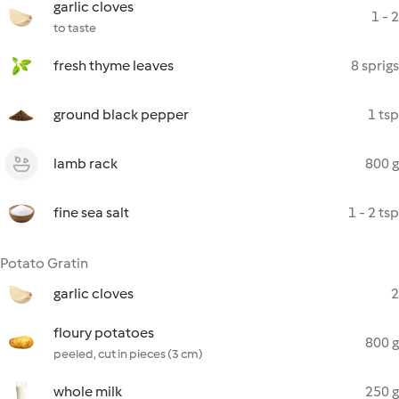
garlic cloves
1 - 2
to taste
fresh thyme leaves
8 sprigs
ground black pepper
1 tsp
lamb rack
800 g
fine sea salt
1 - 2 tsp
Potato Gratin
garlic cloves
2
floury potatoes
800 g
peeled, cut in pieces (3 cm)
whole milk
250 g