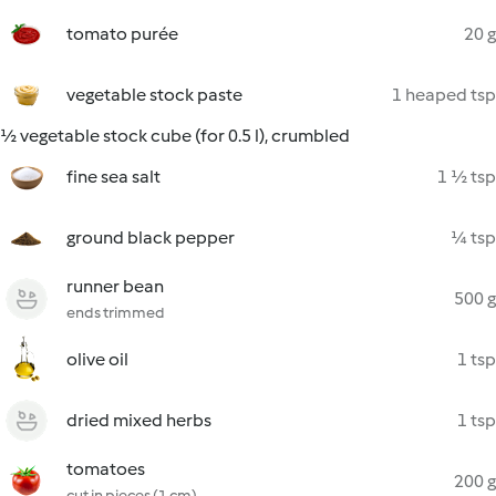
tomato purée
20 g
vegetable stock paste
1 heaped tsp
½ vegetable stock cube (for 0.5 l), crumbled
fine sea salt
1 ½ tsp
ground black pepper
¼ tsp
runner bean
500 g
ends trimmed
olive oil
1 tsp
dried mixed herbs
1 tsp
tomatoes
200 g
cut in pieces (1 cm)