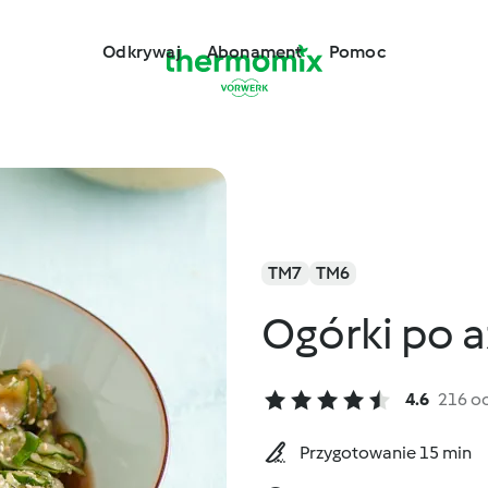
Odkrywaj
Abonament
Pomoc
TM7
TM6
Ogórki po a
4.6
216 o
Przygotowanie 15 min