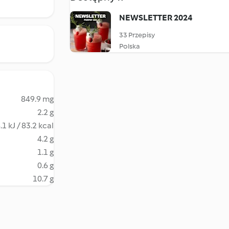
NEWSLETTER 2024
33 Przepisy
Polska
849.9 mg
2.2 g
.1 kJ / 83.2 kcal
4.2 g
1.1 g
0.6 g
10.7 g