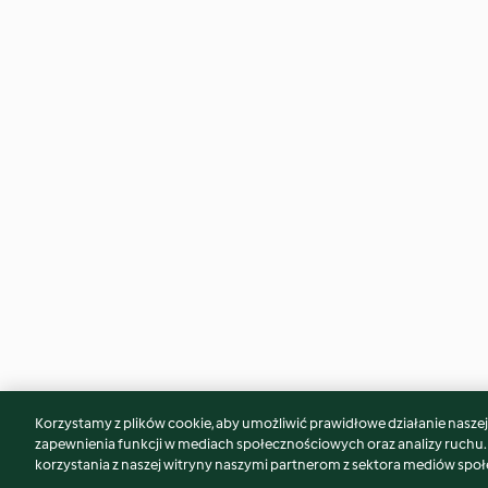
Korzystamy z plików cookie, aby umożliwić prawidłowe działanie naszej w
Może spodoba Ci się również...
zapewnienia funkcji w mediach społecznościowych oraz analizy ruchu
korzystania z naszej witryny naszymi partnerom z sektora mediów spo