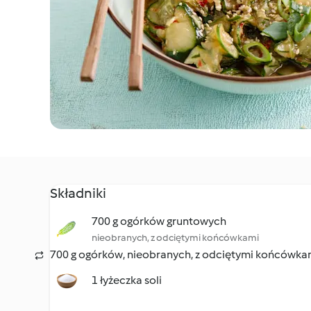
Składniki
700 g ogórków gruntowych
nieobranych, z odciętymi końcówkami
700 g ogórków, nieobranych, z odciętymi końcówka
1 łyżeczka soli