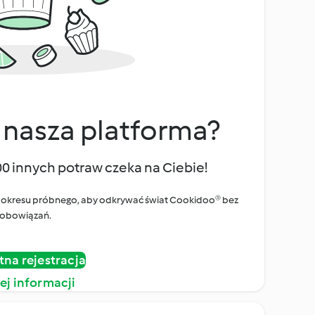
 nasza platforma?
00 innych potraw czeka na Ciebie!
ego okresu próbnego, aby odkrywać świat Cookidoo® bez
obowiązań.
tna rejestracja
ej informacji