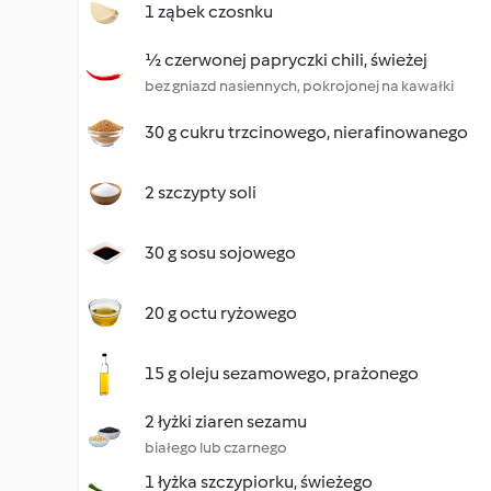
1 ząbek czosnku
½ czerwonej papryczki chili, świeżej
bez gniazd nasiennych, pokrojonej na kawałki
30 g cukru trzcinowego, nierafinowanego
2 szczypty soli
30 g sosu sojowego
20 g octu ryżowego
15 g oleju sezamowego, prażonego
2 łyżki ziaren sezamu
białego lub czarnego
1 łyżka szczypiorku, świeżego