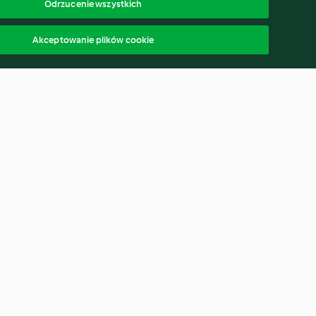
Odrzucenie wszystkich
Akceptowanie plików cookie
wka z ogórków
Zapiekane nachos z czterema
dipami
4.6
(78)