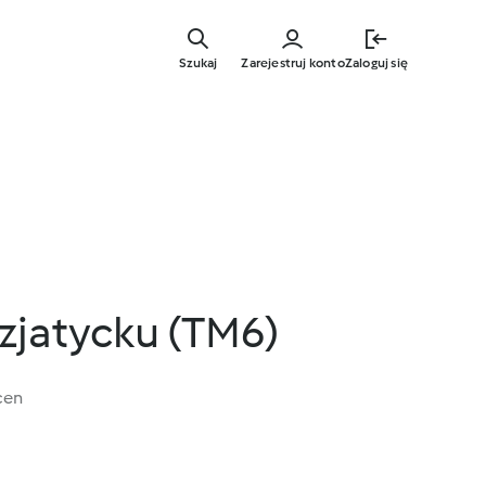
Przejdź
do
Szukaj
Zarejestruj konto
Zaloguj się
głównej
treści
zjatycku (TM6)
cen