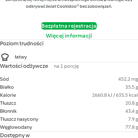
odkrywać świat Cookidoo® bez zobowiązań.
Bezpłatna rejestracja
Więcej informacji
Poziom trudności
łatwy
Wartości odżywcze
na 1 porcję
Sód
452.2 mg
Białko
35.5 g
Kalorie
2660.8 kJ / 635.5 kcal
Tłuszcz
20.8 g
Błonnik
43.4 g
Tłuszcz nasycony
7.9 g
Węglowodany
77.8 g
Dostępny w