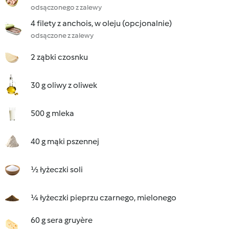
odsączonego z zalewy
4 filety z anchois, w oleju (opcjonalnie)
odsączone z zalewy
2 ząbki czosnku
30 g oliwy z oliwek
500 g mleka
40 g mąki pszennej
½ łyżeczki soli
¼ łyżeczki pieprzu czarnego, mielonego
60 g sera gruyère