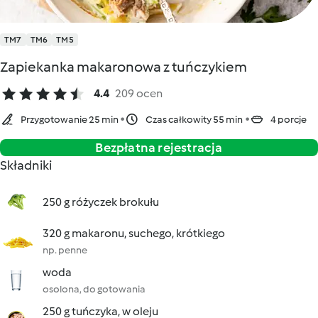
TM7
TM6
TM5
Zapiekanka makaronowa z tuńczykiem
4.4
209 ocen
Przygotowanie 25 min
Czas całkowity 55 min
4 porcje
Bezpłatna rejestracja
Składniki
250 g różyczek brokułu
320 g makaronu, suchego, krótkiego
np. penne
woda
osolona, do gotowania
250 g tuńczyka, w oleju