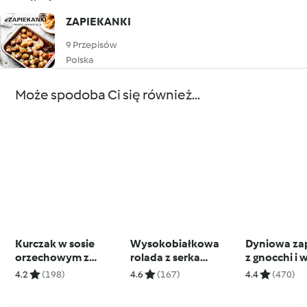
ZAPIEKANKI
9 Przepisów
Polska
Może spodoba Ci się również...
Kurczak w sosie
Wysokobiałkowa
Dyniowa za
orzechowym z
rolada z serka
z gnocchi i
makaronem
wiejskiego z indykiem
4.2
(198)
4.6
(167)
4.4
(470)
i pieczarkami