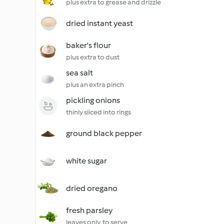
plus extra to grease and drizzle
dried instant yeast
baker's flour
plus extra to dust
sea salt
plus an extra pinch
pickling onions
thinly sliced into rings
ground black pepper
white sugar
dried oregano
fresh parsley
leaves only, to serve