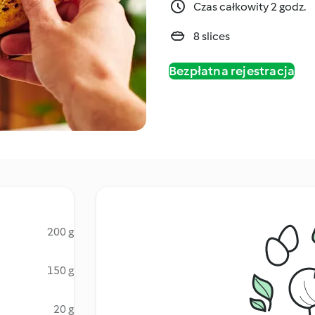
Czas całkowity 2 godz.
8 slices
Bezpłatna rejestracja
200 g
150 g
20 g