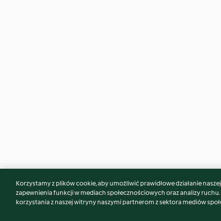
Korzystamy z plików cookie, aby umożliwić prawidłowe działanie naszej w
Może spodoba Ci się również...
zapewnienia funkcji w mediach społecznościowych oraz analizy ruchu
korzystania z naszej witryny naszymi partnerom z sektora mediów spo