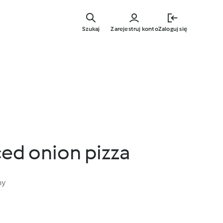
Przejdź
do
Szukaj
Zarejestruj konto
Zaloguj się
głównej
treści
ced onion pizza
ny