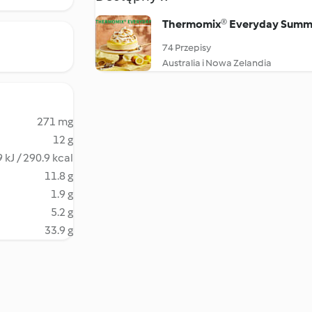
Thermomix® Everyday Summ
74 Przepisy
Australia i Nowa Zelandia
271 mg
12 g
 kJ / 290.9 kcal
11.8 g
1.9 g
5.2 g
33.9 g