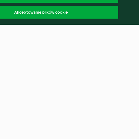
Akceptowanie plików cookie
Family burger pie
4.2
(165)
polski
ąp od umowy
Oświadczenie o dostępności