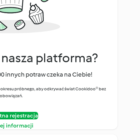
 nasza platforma?
00 innych potraw czeka na Ciebie!
ego okresu próbnego, aby odkrywać świat Cookidoo® bez
obowiązań.
tna rejestracja
ej informacji