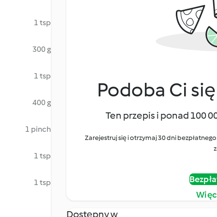
1 tsp
300 g
1 tsp
Podoba Ci się
400 g
Ten przepis i ponad 100 0
1 pinch
Zarejestruj się i otrzymaj 30 dni bezpłatn
z
1 tsp
Bezpła
1 tsp
Więc
Dostępny w