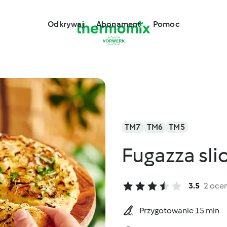
Odkrywaj
Abonament
Pomoc
TM7
TM6
TM5
Fugazza sli
3.5
2 oce
Przygotowanie 15 min