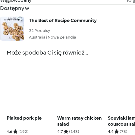
Węglowodany
93 g
Dostępny w
The Best of Recipe Community
22 Przepisy
Australia i Nowa Zelandia
Może spodoba Ci się również...
Plaited pork pie
Warm satay chicken
Souvlaki la
salad
couscous sa
4.6
(192)
4.7
(143)
4.4
(73)