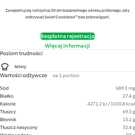
Zarejestruj się i otrzymaj 30 dni bezpłatnego okresu próbnego, aby
odkrywać świat Cookidoo® bez zobowiązań.
Bezpłatna rejestracja
Więcej informacji
Poziom trudności
łatwy
Wartości odżywcze
na 1 portion
Sód
689.3 mg
Białko
27.4 g
Kalorie
4271.2 kJ / 1020.8 kcal
Tłuszcz
69.5 g
Błonnik
13.2 g
Tłuszcz nasycony
32.4 g