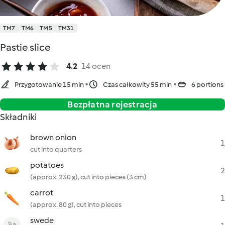
TM7
TM6
TM5
TM31
Pastie slice
4.2
14 ocen
Przygotowanie 15 min
Czas całkowity 55 min
6 portions
Bezpłatna rejestracja
Składniki
brown onion
1
cut into quarters
potatoes
2
(approx. 230 g), cut into pieces (3 cm)
carrot
1
(approx. 80 g), cut into pieces
swede