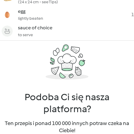
(24 x 24 cm - see Tips)
egg
1
lightly beaten
sauce of choice
to serve
Podoba Ci się nasza
platforma?
Ten przepis i ponad 100 000 innych potraw czeka na
Ciebie!