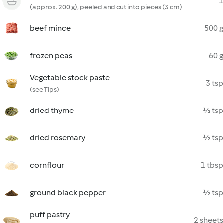
1
(approx. 200 g), peeled and cut into pieces (3 cm)
beef mince
500 g
frozen peas
60 g
Vegetable stock paste
3 tsp
(see Tips)
dried thyme
½ tsp
dried rosemary
½ tsp
cornflour
1 tbsp
ground black pepper
½ tsp
puff pastry
2 sheets