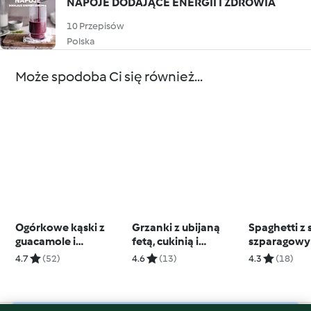
NAPOJE DODAJĄCE ENERGII I ZDROWIA
10 Przepisów
Polska
Może spodoba Ci się również...
Ogórkowe kąski z
Grzanki z ubijaną
Spaghetti z
guacamole i
fetą, cukinią i
szparagowy
krewetkami
suszonymi
4.7
(52)
4.6
(13)
4.3
(18)
pomidorami (TM5)