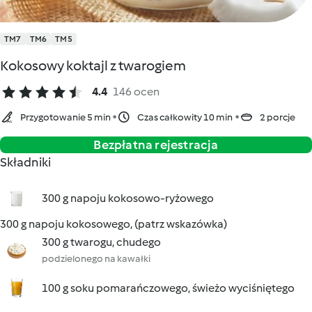
TM7
TM6
TM5
Kokosowy koktajl z twarogiem
4.4
146 ocen
Przygotowanie 5 min
Czas całkowity 10 min
2 porcje
Bezpłatna rejestracja
Składniki
300 g napoju kokosowo-ryżowego
300 g napoju kokosowego, (patrz wskazówka)
300 g twarogu, chudego
podzielonego na kawałki
100 g soku pomarańczowego, świeżo wyciśniętego