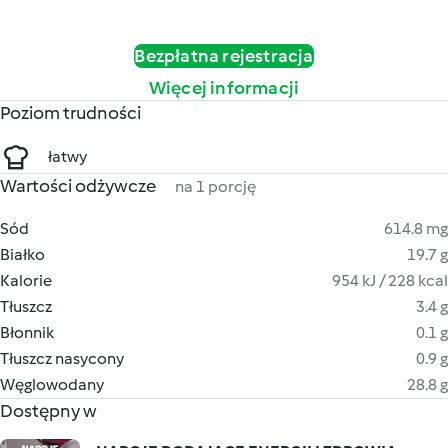
Bezpłatna rejestracja
Więcej informacji
Poziom trudności
łatwy
Wartości odżywcze
na 1 porcję
Sód
614.8 mg
Białko
19.7 g
Kalorie
954 kJ / 228 kcal
Tłuszcz
3.4 g
Błonnik
0.1 g
Tłuszcz nasycony
0.9 g
Węglowodany
28.8 g
Dostępny w