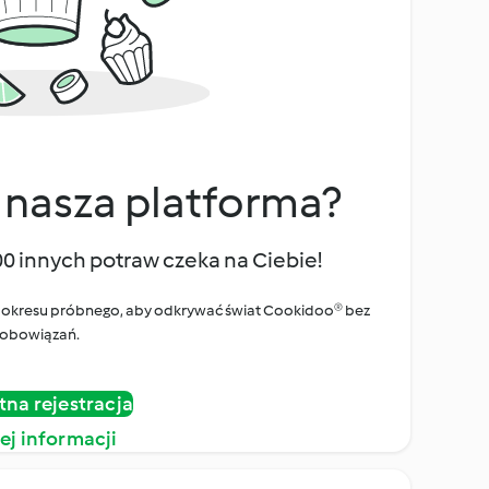
 nasza platforma?
00 innych potraw czeka na Ciebie!
ego okresu próbnego, aby odkrywać świat Cookidoo® bez
obowiązań.
tna rejestracja
ej informacji