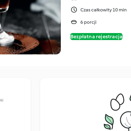
Czas całkowity 10 min
6 porcji
Bezpłatna rejestracja
ki