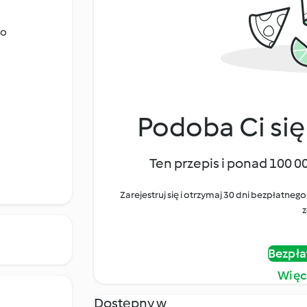
go
Podoba Ci się
Ten przepis i ponad 100 0
Zarejestruj się i otrzymaj 30 dni bezpłatn
z
Bezpła
Więc
Dostępny w