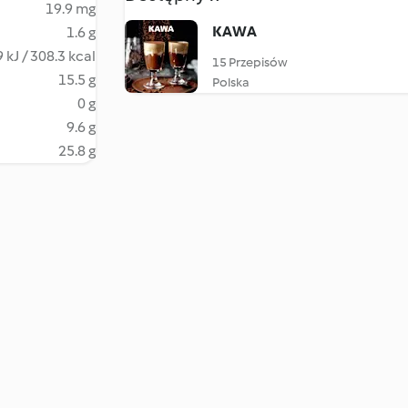
19.9 mg
KAWA
1.6 g
 kJ / 308.3 kcal
15 Przepisów
15.5 g
Polska
0 g
9.6 g
25.8 g