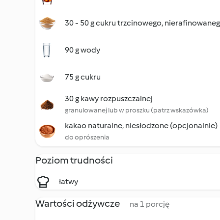
30 - 50 g cukru trzcinowego, nierafinowane
90 g wody
75 g cukru
30 g kawy rozpuszczalnej
granulowanej lub w proszku (patrz wskazówka)
kakao naturalne, niesłodzone (opcjonalnie)
do oprószenia
Poziom trudności
łatwy
Wartości odżywcze
na 1 porcję