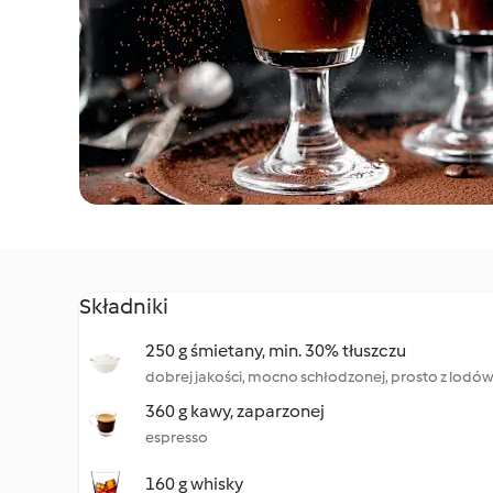
Składniki
250 g śmietany, min. 30% tłuszczu
dobrej jakości, mocno schłodzonej, prosto z lodów
360 g kawy, zaparzonej
espresso
160 g whisky