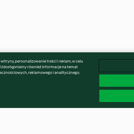
itryny, personalizowanie treści i reklam, w celu
. Udostępniamy również informacje na temat
łecznościowych, reklamowego i analitycznego.