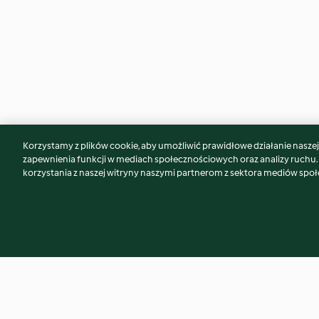
Korzystamy z plików cookie, aby umożliwić prawidłowe działanie naszej w
Może spodoba Ci się również...
zapewnienia funkcji w mediach społecznościowych oraz analizy ruchu
korzystania z naszej witryny naszymi partnerom z sektora mediów spo