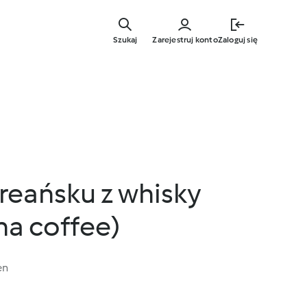
Przejdź
do
Szukaj
Zarejestruj konto
Zaloguj się
głównej
treści
reańsku z whisky
ona coffee)
en