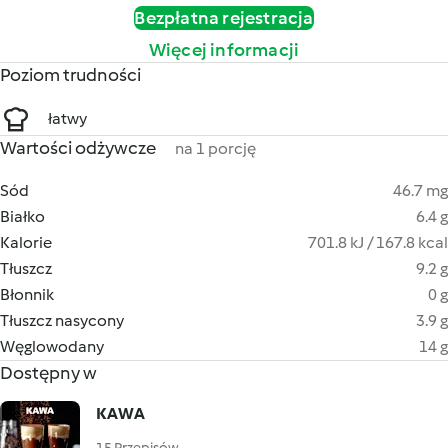
Bezpłatna rejestracja
Więcej informacji
Poziom trudności
łatwy
Wartości odżywcze
na 1 porcję
Sód
46.7 mg
Białko
6.4 g
Kalorie
701.8 kJ / 167.8 kcal
Tłuszcz
9.2 g
Błonnik
0 g
Tłuszcz nasycony
3.9 g
Węglowodany
14 g
Dostępny w
KAWA
15 Przepisów