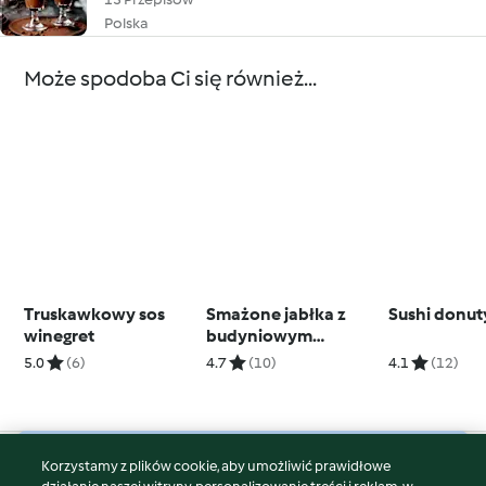
Polska
Może spodoba Ci się również...
Truskawkowy sos
Smażone jabłka z
Sushi donut
winegret
budyniowym
kremem waniliowym
5.0
(6)
4.7
(10)
4.1
(12)
(TM5)
Korzystamy z plików cookie, aby umożliwić prawidłowe
© Copyright 2026