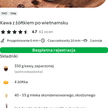
TM7
TM6
Kawa z żółtkiem po wietnamsku
4.7
61 ocen
Przygotowanie 5 min
Czas całkowity 10 min
2 porcje
Bezpłatna rejestracja
Składniki
350 g kawy, zaparzonej
(patrz wskazówka)
4 żółtka
40 - 55 g mleka skondensowanego, słodzonego