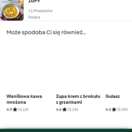
ZUPY
11 Przepisów
Polska
Może spodoba Ci się również...
Waniliowa kawa
Zupa krem z brokułu
Gulasz
mrożona
z grzankami
4.9
(4.1K)
4.6
(2.1K)
4.4
(5.3K)