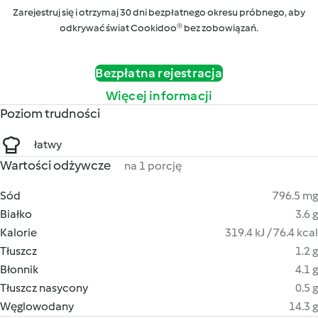
Zarejestruj się i otrzymaj 30 dni bezpłatnego okresu próbnego, aby
odkrywać świat Cookidoo® bez zobowiązań.
Bezpłatna rejestracja
Więcej informacji
Poziom trudności
łatwy
Wartości odżywcze
na 1 porcję
Sód
796.5 mg
Białko
3.6 g
Kalorie
319.4 kJ / 76.4 kcal
Tłuszcz
1.2 g
Błonnik
4.1 g
Tłuszcz nasycony
0.5 g
Węglowodany
14.3 g