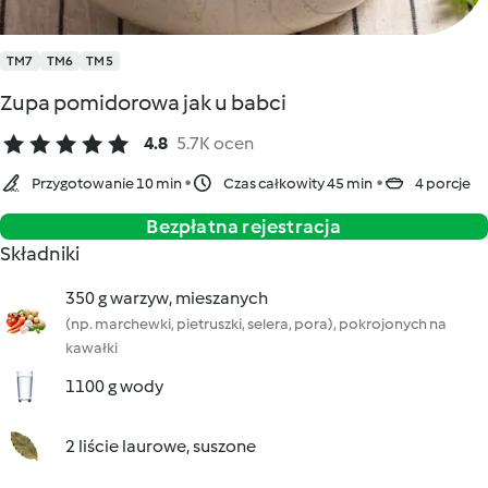
TM7
TM6
TM5
Zupa pomidorowa jak u babci
4.8
5.7K ocen
Przygotowanie 10 min
Czas całkowity 45 min
4 porcje
Bezpłatna rejestracja
Składniki
350 g warzyw, mieszanych
(np. marchewki, pietruszki, selera, pora), pokrojonych na
kawałki
1100 g wody
2 liście laurowe, suszone