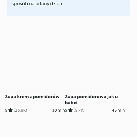
sposób na udany dzień
Zupa krem z pomidorów
Zupa pomidorowa jak u
babci
5
(16.8K)
30 min
5
(5.7K)
45 min