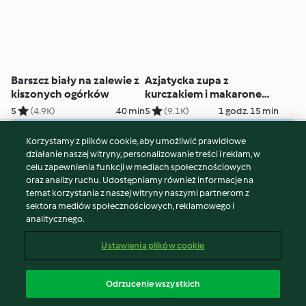
Barszcz biały na zalewie z
Azjatycka zupa z
kiszonych ogórków
kurczakiem i makaronem
ryżowym
5
(4.9K)
40 min
5
(9.1K)
1 godz. 15 min
Korzystamy z plików cookie, aby umożliwić prawidłowe
© Copyright 2026
działanie naszej witryny, personalizowanie treści i reklam, w
celu zapewnienia funkcji w mediach społecznościowych
Warunki korzystania
oraz analizy ruchu. Udostępniamy również informacje na
Polityka prywatności
temat korzystania z naszej witryny naszymi partnerom z
Disclaimer
sektora mediów społecznościowych, reklamowego i
analitycznego.
Znak wydawcy
Pliki cookie
Ustawienia plików cookie
Zgłoś treść
Odstąp od umowy
Odrzucenie wszystkich
Oświadczenie o dostępności