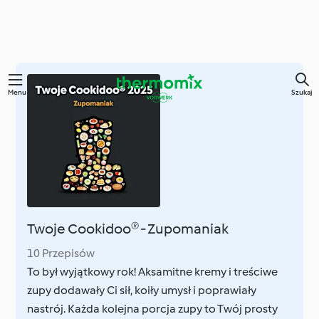
Przejdź
Menu
Szukaj
do
głównej
treści
Twoje Cookidoo® - Zupomaniak
10 Przepisów
To był wyjątkowy rok! Aksamitne kremy i treściwe
zupy dodawały Ci sił, koiły umysł i poprawiały
nastrój. Każda kolejna porcja zupy to Twój prosty