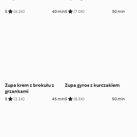
5
(6.2K)
40 min
5
(7.0K)
30 min
Zupa krem z brokułu z
Zupa gyros z kurczakiem
grzankami
5
(2.1K)
45 min
5
(8.5K)
50 min