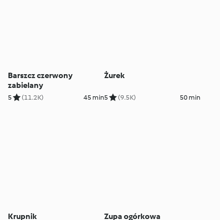
Barszcz czerwony
Żurek
zabielany
5
(11.2K)
45 min
5
(9.5K)
50 min
Krupnik
Zupa ogórkowa