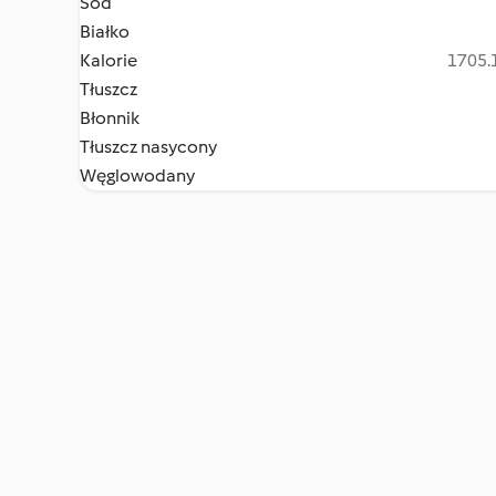
Sód
Białko
Kalorie
1705.1
Tłuszcz
Błonnik
Tłuszcz nasycony
Węglowodany