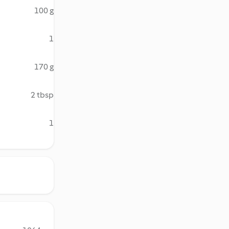
100 g
1
170 g
2 tbsp
1