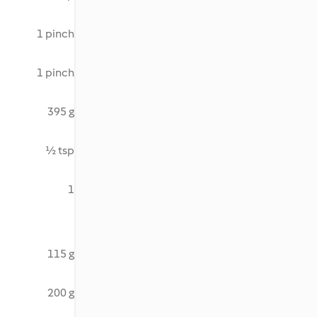
1 pinch
1 pinch
395 g
½ tsp
1
115 g
200 g