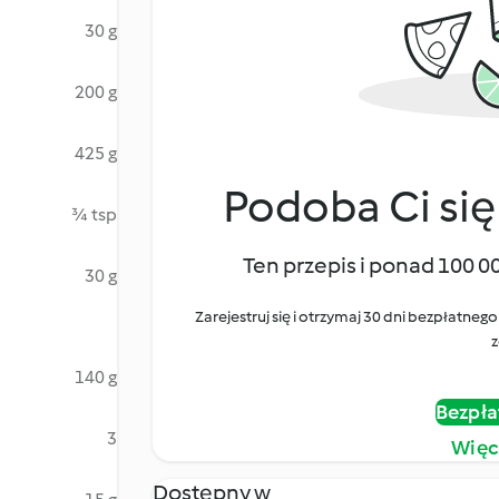
30 g
200 g
425 g
Podoba Ci się
¾ tsp
Ten przepis i ponad 100 0
30 g
Zarejestruj się i otrzymaj 30 dni bezpłatn
z
140 g
Bezpła
3
Więc
Dostępny w