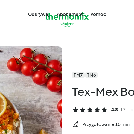
Odkrywaj
Abonament
Pomoc
TM7
TM6
Tex-Mex B
4.8
17 oc
Przygotowanie 10 min