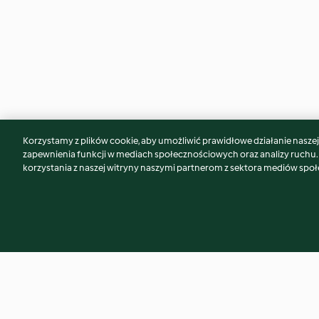
Korzystamy z plików cookie, aby umożliwić prawidłowe działanie naszej w
Może spodoba Ci się również...
zapewnienia funkcji w mediach społecznościowych oraz analizy ruchu
korzystania z naszej witryny naszymi partnerom z sektora mediów spo