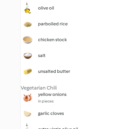
olive oil
parboiled rice
chicken stock
salt
unsalted butter
Vegetarian Chili
yellow onions
in pieces
garlic cloves