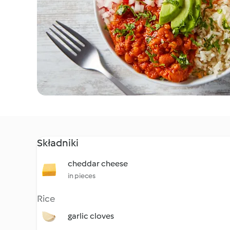
Składniki
cheddar cheese
in pieces
Rice
garlic cloves