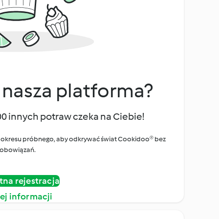
 nasza platforma?
00 innych potraw czeka na Ciebie!
ego okresu próbnego, aby odkrywać świat Cookidoo® bez
obowiązań.
tna rejestracja
ej informacji