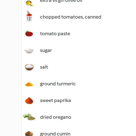
extra virgin olive oil
chopped tomatoes, canned
tomato paste
sugar
salt
ground turmeric
sweet paprika
dried oregano
ground cumin