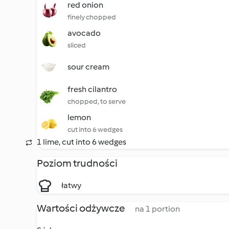
red onion
finely chopped
avocado
sliced
sour cream
fresh cilantro
chopped, to serve
lemon
cut into 6 wedges
1 lime, cut into 6 wedges
Poziom trudności
łatwy
Wartości odżywcze
na 1 portion