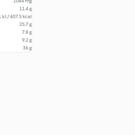
1064 mg
11.4 g
 kJ / 407.5 kcal
25.7 g
7.8 g
9.2 g
36 g