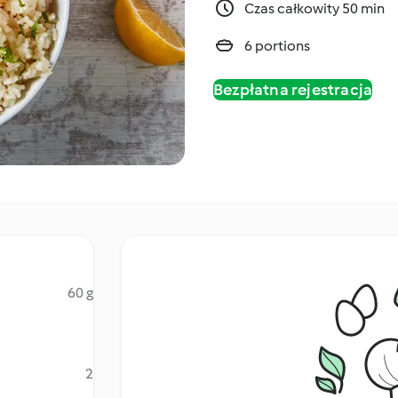
Czas całkowity 50 min
6 portions
Bezpłatna rejestracja
60 g
2