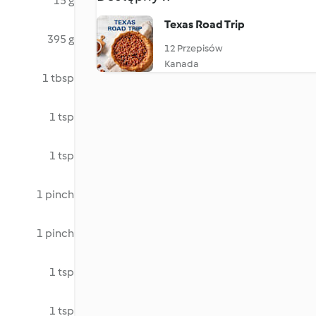
15 g
Texas Road Trip
395 g
12 Przepisów
Kanada
1 tbsp
1 tsp
1 tsp
1 pinch
1 pinch
1 tsp
1 tsp