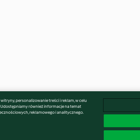
itryny, personalizowanie treści i reklam, w celu
. Udostępniamy również informacje na temat
łecznościowych, reklamowego i analitycznego.