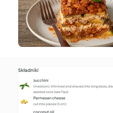
Składniki
zucchini
(medium), trimmed and shaved into long slices, di
seeded core (see Tips)
Parmesan cheese
cut into pieces (3 cm)
coconut oil