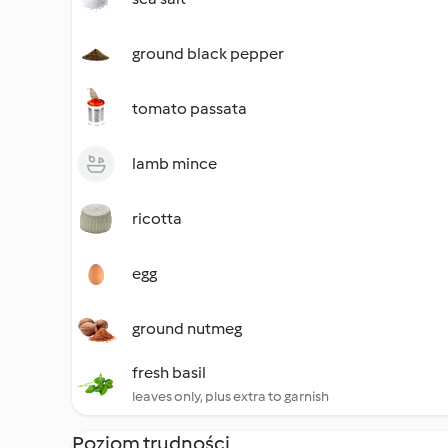
ground black pepper
tomato passata
lamb mince
ricotta
egg
ground nutmeg
fresh basil
leaves only, plus extra to garnish
Poziom trudności