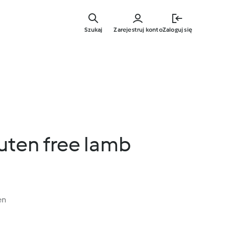
Przejdź
do
Szukaj
Zarejestruj konto
Zaloguj się
głównej
treści
uten free lamb
en