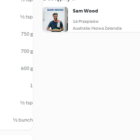
Sam Wood
½ tsp
16 Przepisów
Australia i Nowa Zelandia
750 g
700 g
600 g
1
½ tsp
½ bunch