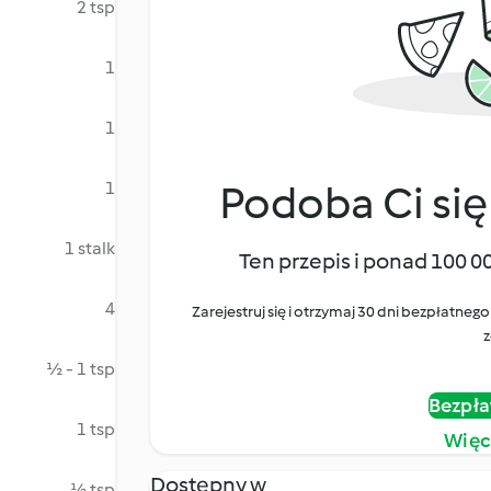
2 tsp
1
1
Podoba Ci się
1
1 stalk
Ten przepis i ponad 100 0
4
Zarejestruj się i otrzymaj 30 dni bezpłatn
z
½ - 1 tsp
Bezpła
1 tsp
Więc
Dostępny w
½ tsp