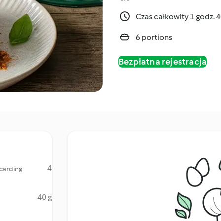
Czas całkowity 1 godz. 
6 portions
Bezpłatna rejestracja
4
scarding
40 g