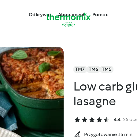
Odkrywaj
Abonament
Pomoc
TM7
TM6
TM5
Low carb gl
lasagne
4.4
25 oc
Przygotowanie 15 min