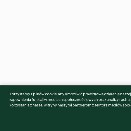
Korzystamy z plików cookie, aby umożliwić prawidłowe działanie naszej w
Może spodoba Ci się również...
zapewnienia funkcji w mediach społecznościowych oraz analizy ruchu
korzystania z naszej witryny naszymi partnerom z sektora mediów spo