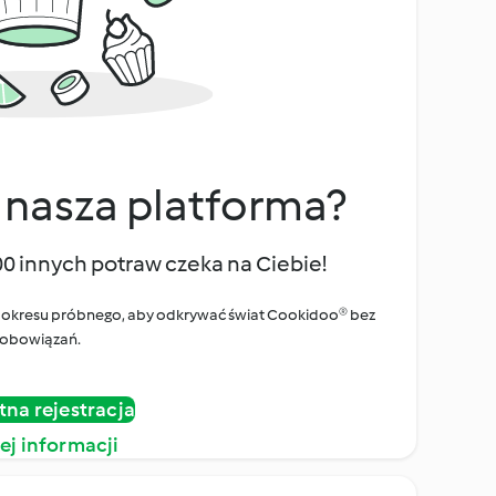
 nasza platforma?
00 innych potraw czeka na Ciebie!
ego okresu próbnego, aby odkrywać świat Cookidoo® bez
obowiązań.
tna rejestracja
ej informacji