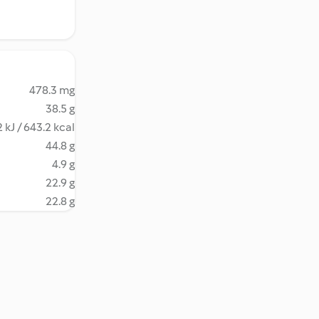
478.3 mg
38.5 g
 kJ / 643.2 kcal
44.8 g
4.9 g
22.9 g
22.8 g