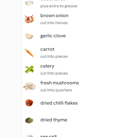
plus extra to grease
brown onion
cut into halves
garlic clove
carrot
cut into pieces
celery
cut into pieces
fresh mushrooms
cut into quarters
dried chilli flakes
dried thyme
sea salt