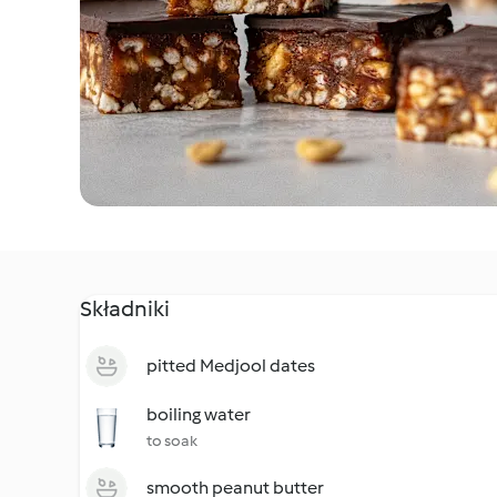
Składniki
pitted Medjool dates
boiling water
to soak
smooth peanut butter