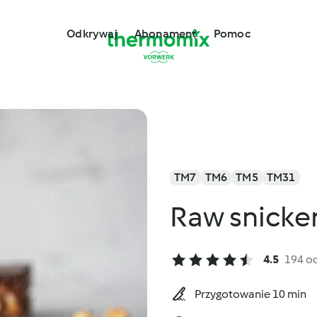
Odkrywaj
Abonament
Pomoc
TM7
TM6
TM5
TM31
Raw snicker
4.5
194 o
Przygotowanie 10 min