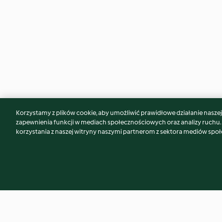
Korzystamy z plików cookie, aby umożliwić prawidłowe działanie naszej w
Może spodoba Ci się również...
zapewnienia funkcji w mediach społecznościowych oraz analizy ruchu
korzystania z naszej witryny naszymi partnerom z sektora mediów spo