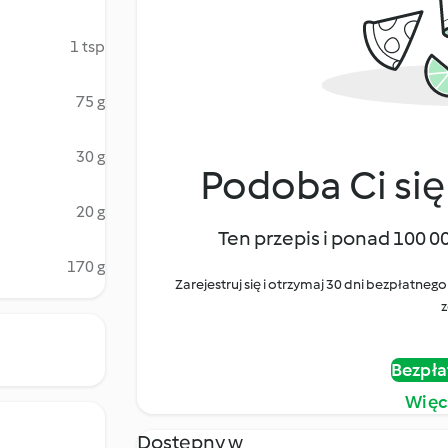
1 tsp
75 g
30 g
Podoba Ci się
20 g
Ten przepis i ponad 100 0
170 g
Zarejestruj się i otrzymaj 30 dni bezpłatn
z
Bezpła
Więc
Dostępny w