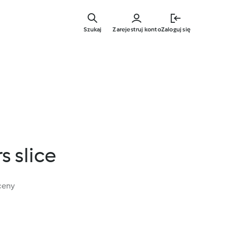
Przejdź
do
Szukaj
Zarejestruj konto
Zaloguj się
głównej
treści
s slice
ceny