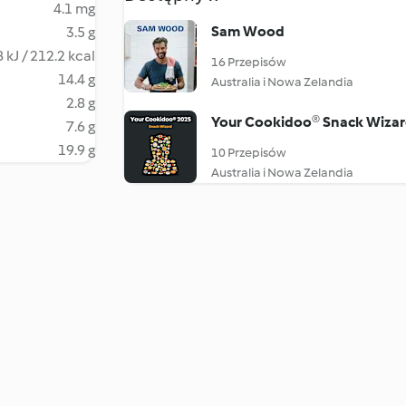
4.1 mg
Sam Wood
3.5 g
 kJ / 212.2 kcal
16 Przepisów
14.4 g
Australia i Nowa Zelandia
2.8 g
Your Cookidoo® Snack Wiza
7.6 g
19.9 g
10 Przepisów
Australia i Nowa Zelandia