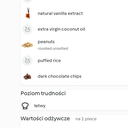
natural vanilla extract
extra virgin coconut oil
peanuts
roasted unsalted
puffed rice
dark chocolate chips
Poziom trudności
łatwy
Wartości odżywcze
na 1 piece