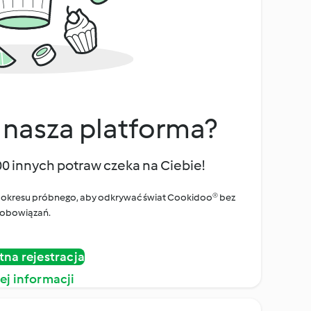
 nasza platforma?
00 innych potraw czeka na Ciebie!
ego okresu próbnego, aby odkrywać świat Cookidoo® bez
obowiązań.
tna rejestracja
ej informacji