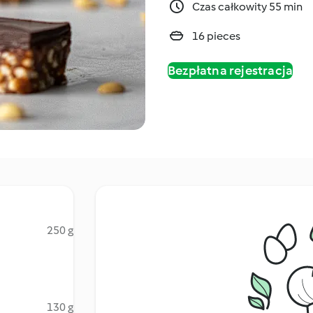
Czas całkowity 55 min
16 pieces
Bezpłatna rejestracja
250 g
130 g